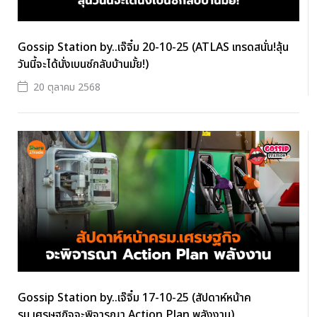
Gossip Station by..เจ๊จิ๋ม 20-10-25 (ATLAS เทรดสนั่น!ลุ้น
วันนี้จะได้นั่งเบนซ์กลับบ้านมั้ย!)
20 ตุลาคม 2568
Gossip Station by..เจ๊จิ๋ม 17-10-25 (สัปดาห์หน้าค
รม.เศรษฐกิจจะพิจารณา Action Plan พลังงาน)