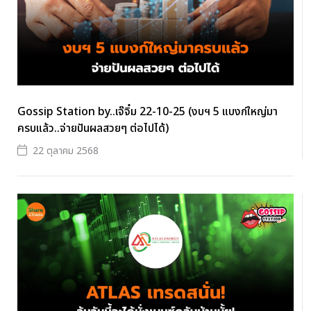
Gossip Station by..เจ๊จิ๋ม 22-10-25 (งบฯ 5 แบงก์ใหญ่มา
ครบแล้ว..จ่ายปันผลสวยๆ ต่อไปได้)
22 ตุลาคม 2568