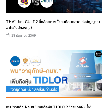
THAI ปะทะ GULF 2 บิ๊กล็อตต่างขั้วสะเทือนตลาด ส่งสัญญาณ
อะไรถึงนักลงทุน?
28 มิถุนายน 2569
พบ ”วายุภักษ์-กบข.” เพิ่มถือหุ้น TIDLOR "วายุภักษ์หนึ่ง"