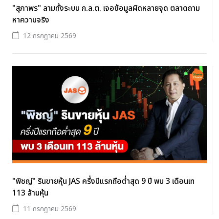
"สุภาพร" ลามทั้งระบบ ก.ล.ต. เจอข้อมูลผิดหลายจุด ตลาดถาม
หาความจริง
12 กรกฎาคม 2569
"พิชญ์" รินขายหุ้น JAS ครึ่งปีแรกถือต่ำสุด 9 ปี พบ 3 เดือนเท
113 ล้านหุ้น
11 กรกฎาคม 2569