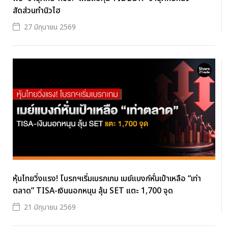
สัดส่วนทำนิวไฮ
27 มิถุนายน 2569
หุ้นไทยวิ่งแรง! โบรกฯเริ่มเบรกเกม เมย์แบงก์หั่นเป้าเหลือ “เท่า
ตลาด” TISA-เงินนอกหนุน ลุ้น SET แตะ 1,700 จุด
21 มิถุนายน 2569