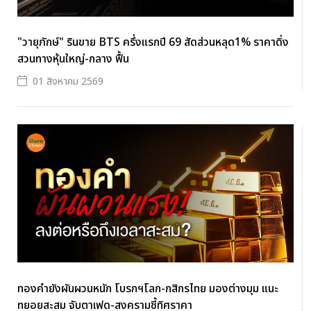
"วายุภักษ์" รินขาย BTS ครึ่งแรกปี 69 สัดส่วนหลุด1% ราคาดิ่ง
สวนทางหุ้นใหญ่-กลาง ฟื้น
01 สิงหาคม 2569
ทองคำยังผันผวนหนัก โบรกฯโลก-กสิกรไทย มองต่างมุม แนะ
ทยอยสะสม จับตาเฟด-สงครามชี้ทิศราคา