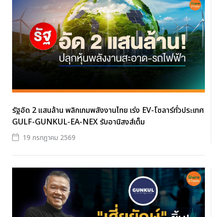
รัฐอัด 2 แสนล้าน พลิกเกมพลังงานไทย เร่ง EV-โซลาร์ทั่วประเทศ
GULF-GUNKUL-EA-NEX รับอานิสงส์เต็ม
19 กรกฎาคม 2569