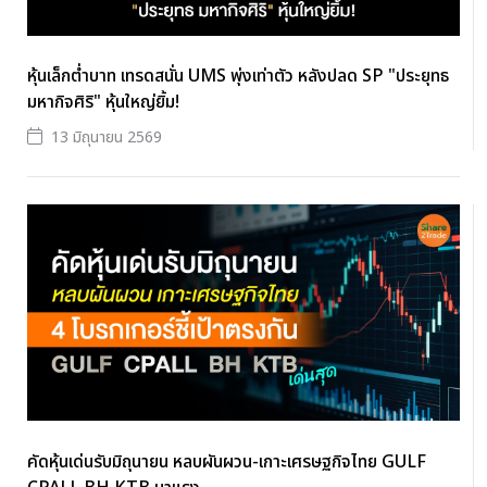
หุ้นเล็กต่ำบาท เทรดสนั่น UMS พุ่งเท่าตัว หลังปลด SP "ประยุทธ
มหากิจศิริ" หุ้นใหญ่ยิ้ม!
13 มิถุนายน 2569
คัดหุ้นเด่นรับมิถุนายน หลบผันผวน-เกาะเศรษฐกิจไทย GULF