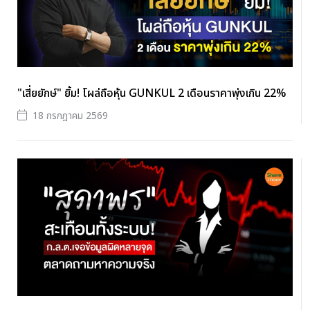
"เสี่ยยักษ์" ยิ้ม! โผล่ถือหุ้น GUNKUL 2 เดือนราคาพุ่งเกิน 22%
18 กรกฎาคม 2569