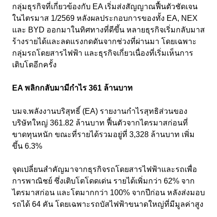
กลุ่มธุรกิจที่เกี่ยวข้องกับ EA
เริ่มส่งสัญญาณฟื้นตัวชัดเจน
ในไตรมาส
1/2569
หลังผลประกอบการของทั้ง
EA, NEX
และ
BYD
ออกมาในทิศทางที่ดีขึ้น หลายธุรกิจเริ่มกลับมาส
ร้างรายได้และลดแรงกดดันจากช่วงที่ผ่านมา โดยเฉพาะ
กลุ่มรถโดยสารไฟฟ้า และธุรกิจเกี่ยวเนื่องที่เริ่มเห็นการ
เติบโตอีกครั้ง
EA
พลิกกลับมามีกำไร
361
ล้านบาท
บมจ.พลังงานบริสุทธิ์ (EA)
รายงานกำไรสุทธิส่วนของ
บริษัทใหญ่
361.82
ล้านบาท ฟื้นตัวจากไตรมาสก่อนที่
ขาดทุนหนัก ขณะที่รายได้รวมอยู่ที่
3,328
ล้านบาท เพิ่ม
ขึ้น
6.3%
จุดเปลี่ยนสำคัญมาจากธุรกิจรถโดยสารไฟฟ้าและรถเพื่อ
การพาณิชย์ ซึ่งเติบโตโดดเด่น รายได้เพิ่มกว่า 62%
จาก
ไตรมาสก่อน และโตมากกว่า
100%
จากปีก่อน หลังส่งมอบ
รถได้
64
คัน โดยเฉพาะรถบัสไฟฟ้าขนาดใหญ่ที่มีมูลค่าสูง