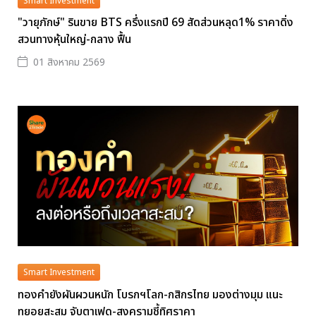
Smart Investment
"วายุภักษ์" รินขาย BTS ครึ่งแรกปี 69 สัดส่วนหลุด1% ราคาดิ่ง
สวนทางหุ้นใหญ่-กลาง ฟื้น
01 สิงหาคม 2569
Smart Investment
ทองคำยังผันผวนหนัก โบรกฯโลก-กสิกรไทย มองต่างมุม แนะ
ทยอยสะสม จับตาเฟด-สงครามชี้ทิศราคา