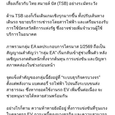
เสี่ยงเกี่ยวกับ ไทย สมายล์ บัส (TSB)
อย่างระมัดระวัง
ด้าน TSB
เองก็เริ่มเดินเกมเชิงรุกมากขึ้น ทั้งปรับเส้นทาง
เดินรถ ขยายบริการเช่ารถโดยสารไฟฟ้า และเตรียมรองรับ
การใช้บัตรสวัสดิการแห่งรัฐ ซึ่งอาจช่วยเพิ่มจำนวนผู้ใช้
บริการในอนาคต
ภาพรวมกลุ่ม EA
ผลประกอบการไตรมาส
1/2569
ถือเป็น
สัญญาณสำคัญว่า “กลุ่ม
EA”
เริ่มกลับเข้าสู่ช่วงฟื้นตัว หลัง
เผชิญแรงกดดันหนักทั้งจากต้นทุน การแข่งขัน และปัญหา
สภาพคล่องในช่วงก่อนหน้า
จุดแข็งสำคัญของกลุ่มนี้ยังอยู่ที่ “ระบบธุรกิจครบวงจร”
ตั้งแต่พลังงาน แบตเตอรี่ รถไฟฟ้า ไปจนถึงระบบขนส่ง
สาธารณะ ซึ่งหากยอดใช้งานรถ EV
เพิ่มขึ้นต่อเนื่อง จะ
ช่วยหนุนรายได้หลายส่วนพร้อมกัน
อย่างไรก็ตาม ความท้าทายยังมีอยู่ ทั้งการแข่งขันที่รุนแรง
ในตลาดรถ EV
ภาระหนี้ของบางธุรกิจ และความสามารถ