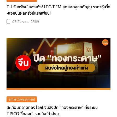
TU รับทรัพย์ สองเด้ง! ITC-TFM สุดยอดลูกกตัญญู ราคาหุ้นวิ่ง
-แจกปันผลครึ่งปีแรกเพียบ!
08 สิงหาคม 2569
Smart Investment
สะเทือนตลาดทองโลก! จีนสั่งปิด "ทองกระดาษ" ทั้งระบบ
TISCO ชี้ทองคำรอบใหม่กำลังมา