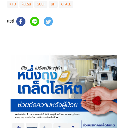
KTB
หุ้นเด่น
GULF
BH
CPALL
แชร์