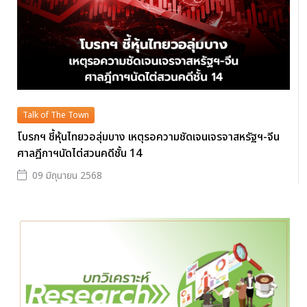
Talk of The Town
โบรกฯ ชี้หุ้นไทยวอลุ่มบาง เหตุรอความชัดเจนเจรจาสหรัฐฯ-จีน
ศาลฎีกาฯนัดไต่สวนคดีชั้น 14
09 มิถุนายน 2568