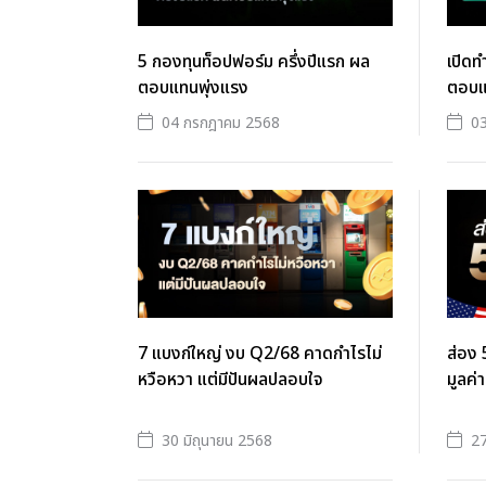
5 กองทุนท็อปฟอร์ม ครึ่งปีแรก ผล
เปิดท
ตอบแทนพุ่งแรง
ตอบแท
04 กรกฎาคม 2568
0
7 แบงก์ใหญ่ งบ Q2/68 คาดกำไรไม่
ส่อง 5
หวือหวา แต่มีปันผลปลอบใจ
มูลค่
30 มิถุนายน 2568
27