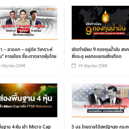
า – ลาออก – อยู่ต่อ วิเคราะห์
เปิดทำเนียบ 9 กองทุนน้ำมัน สง
บ” การเมือง ชี้ชะตาตลาดหุ้นไทย
ยิ่งระอุ ผลตอบแทนยิ่งเดือด
 มิถุนายน 2568
19 มิถุนายน 2568
ื้นฐาน 4 หุ้น เข้า Micro Cap
5 บจ.ไทยรายได้สหรัฐฯสูง กระท