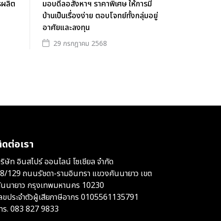
รผลิต
มอบดีลอสังหาฯ ราคาพิเศษ ให้การมี
บ้านเป็นเรื่องง่าย ตอบโจทย์ทั้งกลุ่มอยู่
อาศัยและลงทุน
29 กรกฎาคม 2568
ิดต่อเรา
ริษัท อินสไปร์ ออนไลน์ โซเชียล จำกัด
8/129 ถนนรัชดา-รามอินทรา แขวงคันนายาว เขต
ันนายาว กรุงเทพมหานคร 10230
ลขประจำตัวผู้เสียภาษีอากร 0105561135791
ทร.
083 827 9833