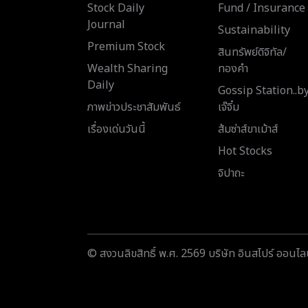
Stock Daily
Fund / Insurance
Journal
Sustainability
Premium Stock
สินทรัพย์ดิจิทัล/
Wealth Sharing
ทองคำ
Daily
Gossip Station..b
ภาพข่าวประชาสัมพันธ์
เจ๊จิ๋ม
เรื่องเด่นวันนี้
ส้มซ่าส์ขาเม้าส์
Hot Stocks
จิปาถะ
© สงวนลิขสิทธิ์ พ.ศ. 2569 บริษัท อินสไปร์ ออนไลน