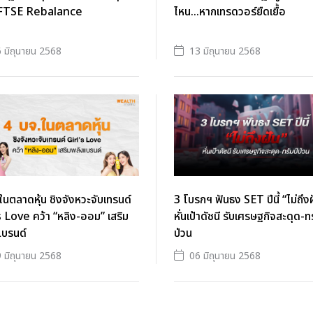
 FTSE Rebalance
ไหน...หากเทรดวอร์ยืดเยื้อ
 มิถุนายน 2568
13 มิถุนายน 2568
ในตลาดหุ้น ชิงจังหวะจับเทรนด์
3 โบรกฯ ฟันธง SET ปีนี้ “ไม่ถึง
s Love คว้า “หลิง-ออม” เสริม
หั่นเป้าดัชนี รับเศรษฐกิจสะดุด-ทร
แบรนด์
ป่วน
 มิถุนายน 2568
06 มิถุนายน 2568