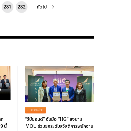
281
282
ถัดไป
กระดานข่าว
าท
“วีบียอนด์” จับมือ “IIG” ลงนาม
9 นี้
MOU ร่วมยกระดับสวัสดิการพนักงาน