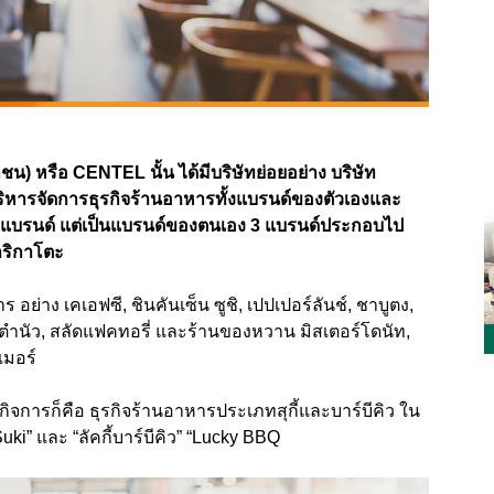
) หรือ CENTEL นั้น ได้มีบริษัทย่อยอย่าง บริษัท
้บริหารจัดการธุรกิจร้านอาหารทั้งแบรนด์ของตัวเองและ
8 แบรนด์ แต่เป็นแบรนด์ของตนเอง 3 แบรนด์ประกอบไป
าริกาโตะ
ร อย่าง เคเอฟซี,
ชินคันเซ็น ซูชิ
,
เปปเปอร์ลันช์
,
ชาบูตง
,
ตำนัว
,
สลัดแฟคทอรี่ และร้านของหวาน มิสเตอร์โดนัท
,
มอร์
ื้อกิจการก็คือ ธุรกิจร้านอาหารประเภทสุกี้และบาร์บีคิว ใน
Suki”
และ “ลัคกี้บาร์บีคิว” “
Lucky BBQ