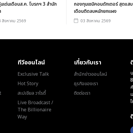
าหุ้นเด่นเดือนส.ค. โบรกฯ 3 สำนัก
กองทุนเซมิคอนดักเตอร์ สุดแสบ
ำ
เดือนติดลบหนักยกแผง
 สิงหาคม 2569
03 สิงหาคม 2569
ทีวีออนไลน์
เกี่ยวกับเรา
ต
บ
Exclusive Talk
สำนักข่าวออนไลน์
8
Hot Story
ธุรกิจของเรา
ค
t
สเปเชียล วาไรตี้
ติดต่อเรา
เ
โ
Live Broadcast /
The Billionaire
Way