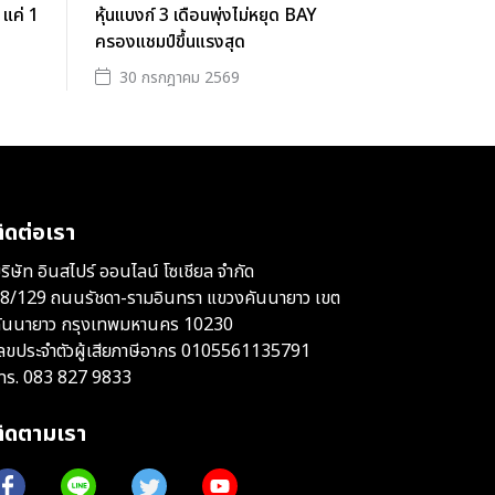
 แค่ 1
หุ้นแบงก์ 3 เดือนพุ่งไม่หยุด BAY
ครองแชมป์ขึ้นแรงสุด
30 กรกฎาคม 2569
ิดต่อเรา
ริษัท อินสไปร์ ออนไลน์ โซเชียล จำกัด
8/129 ถนนรัชดา-รามอินทรา แขวงคันนายาว เขต
ันนายาว กรุงเทพมหานคร 10230
ลขประจำตัวผู้เสียภาษีอากร 0105561135791
ทร.
083 827 9833
ติดตามเรา