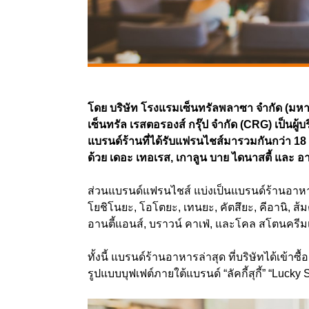
โดย บริษัท โรงแรมเซ็นทรัลพลาซา จำกัด (มหาชน
เซ็นทรัล เรสตอรองส์ กรุ๊ป จำกัด (CRG) เป็นผู
แบรนด์ร้านที่ได้รับแฟรนไชส์มารวมกันกว่า 1
ด้วย เดอะ เทอเรส, เกาลูน บาย ไดนาสตี้ และ อ
ส่วนแบรนด์แฟรนไชส์ แบ่งเป็นแบรนด์ร้านอาหา
โยชิโนยะ
,
โอโตยะ
,
เทนยะ
,
คัตสึยะ
,
คีอานิ
,
ส้ม
อานตี้แอนส์
,
บราวน์ คาเฟ่
,
และโคล สโตนครีมเ
ทั้งนี้ แบรนด์ร้านอาหารล่าสุด ที่บริษัทได้เข้าซ
รูปแบบบุฟเฟต์ภายใต้แบรนด์ “ลัคกี้สุกี้” “Lucky 