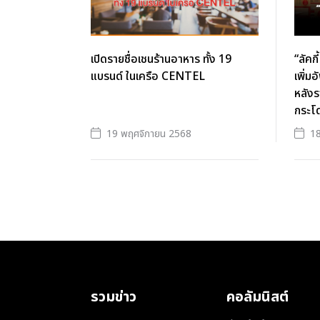
เปิดรายชื่อเชนร้านอาหาร ทั้ง 19
“ลัคก
แบรนด์ ในเครือ CENTEL
เพิ่ม
หลังร
กระโ
19 พฤศจิกายน 2568
18
รวมข่าว
คอลัมนิสต์