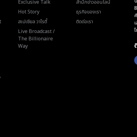
บ
Exclusive Talk
สำนักข่าวออนไลน์
8
Hot Story
ธุรกิจของเรา
ค
t
สเปเชียล วาไรตี้
ติดต่อเรา
เ
โ
Live Broadcast /
The Billionaire
Way
y