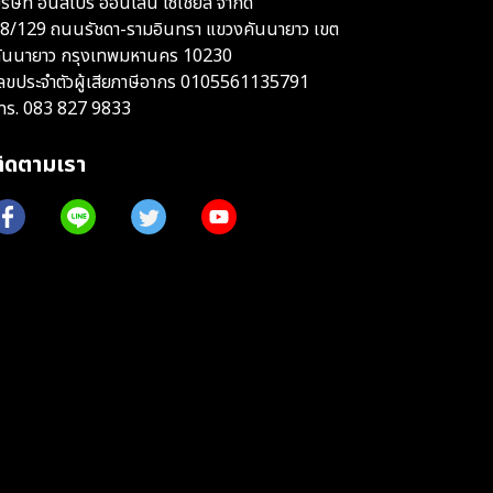
ริษัท อินสไปร์ ออนไลน์ โซเชียล จำกัด
8/129 ถนนรัชดา-รามอินทรา แขวงคันนายาว เขต
ันนายาว กรุงเทพมหานคร 10230
ลขประจำตัวผู้เสียภาษีอากร 0105561135791
ทร.
083 827 9833
ติดตามเรา