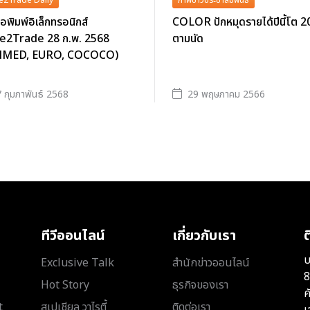
e2Trade Daily
ภาพข่าวประชาสัมพันธ์
ือพิมพ์อิเล็กทรอนิกส์
COLOR ปักหมุดรายได้ปีนี้โต 
e2Trade 28 ก.พ. 2568
ตามนัด
NMED, EURO, COCOCO)
 กุมภาพันธ์ 2568
29 พฤษภาคม 2566
ทีวีออนไลน์
เกี่ยวกับเรา
ต
บ
Exclusive Talk
สำนักข่าวออนไลน์
8
Hot Story
ธุรกิจของเรา
ค
t
สเปเชียล วาไรตี้
ติดต่อเรา
เ