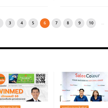
3
4
5
6
7
8
9
10
...