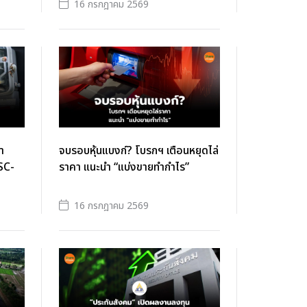
16 กรกฎาคม 2569
า
จบรอบหุ้นแบงก์? โบรกฯ เตือนหยุดไล่
SC-
ราคา แนะนำ “แบ่งขายทำกำไร”
16 กรกฎาคม 2569