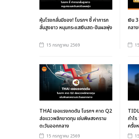
หุ้นโรงกลั่นมีของ! โบรกฯ ชี้ ค่าการก
เงิน 
ลั่นสูงยาว หนุนกระแสเงินสด-ปันผลพุ่ง
กลางป
15 กรกฎาคม 2569
1
THAI เจอแรงกดดัน โบรกฯ คาด Q2
TIDL
ส่อแววพลิกขาดทุน เซ่นพิษสงคราม
กำไร 
ตะวันออกกลาง
ครึ่ง
15 กรกฎาคม 2569
1