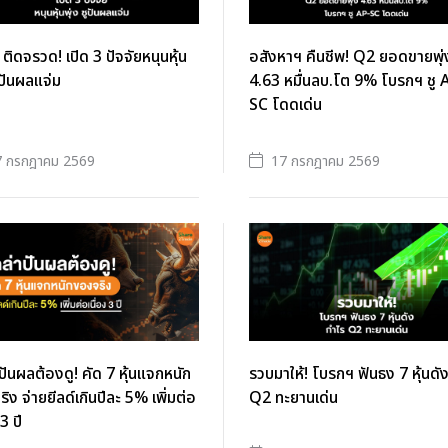
ิดจรวด! เปิด 3 ปัจจัยหนุนหุ้น
อสังหาฯ คืนชีพ! Q2 ยอดขายพุ่
ชูปันผลแจ่ม
4.63 หมื่นลบ.โต 9% โบรกฯ ชู 
SC โดดเด่น
7 กรกฎาคม 2569
17 กรกฎาคม 2569
าปันผลต้องดู! คัด 7 หุ้นแจกหนัก
รวบมาให้! โบรกฯ ฟันธง 7 หุ้นดั
ิง จ่ายยีลด์เกินปีละ 5% เพิ่มต่อ
Q2 ทะยานเด่น
 3 ปี