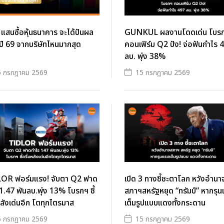
3 แสนซื้อหุ้นธนาคาร จะได้ปันผล
GUNKUL ผลงานโดดเด่น โบร
ี 69 จากบริษัทไหนมากสุด
คอนเฟิร์ม Q2 ปัง! จ่อฟันกำไร 
ลบ. พุ่ง 38%
5 กรกฎาคม 2569
15 กรกฎาคม 2569
OR ฟอร์มแรง! จับตา Q2 ฟาด
เปิด 3 ทางชี้ชะตาโลก หวังอำนา
1.47 พันลบ.พุ่ง 13% โบรกฯ ชี้
สภาฯสหรัฐหยุด “ทรัมป์” หากรุ
หลังเด่นอีก โตทุกไตรมาส
เต็มรูปแบบแดงทั้งกระดาน
5 กรกฎาคม 2569
15 กรกฎาคม 2569