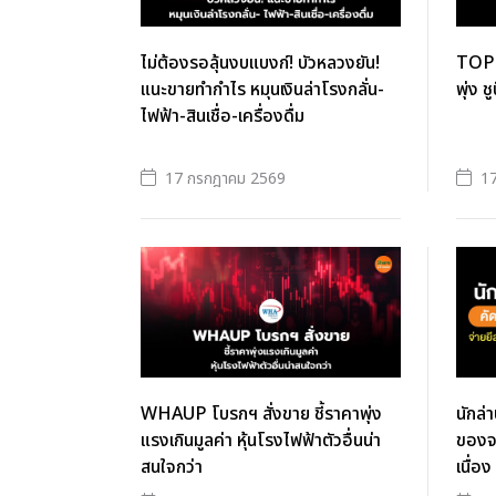
ไม่ต้องรอลุ้นงบแบงก์! บัวหลวงยัน!
TOP ต
แนะขายทำกำไร หมุนเงินล่าโรงกลั่น-
พุ่ง 
ไฟฟ้า-สินเชื่อ-เครื่องดื่ม
17 กรกฎาคม 2569
1
WHAUP โบรกฯ สั่งขาย ชี้ราคาพุ่ง
นักล่
แรงเกินมูลค่า หุ้นโรงไฟฟ้าตัวอื่นน่า
ของจร
สนใจกว่า
เนื่อง