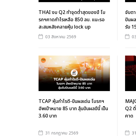
THAI งบ Q2 ทำจุดต่ำสุดของปี โบ
จับต
รกฯคาดกำไรเหลือ 850 ลบ. แนะรอ
ปันผล
สะสมหลังคลายหุ้น lock up
รับ 1
03 สิงหาคม 2569
03
TCAP หุ้นกำไรดี-ปันผลเด่น โบรกฯ
MAJO
อัพเป้าหมาย 85 บาท ลุ้นปันผลปีนี้ เป็น
Q2 ดิ
3.60 บาท
คาด
31 กรกฎาคม 2569
3