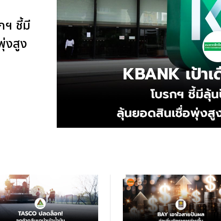
 ชี้มี
ุ่งสูง