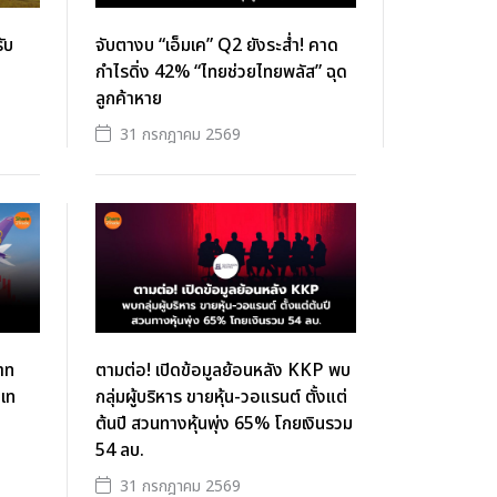
ับ
จับตางบ “เอ็มเค” Q2 ยังระส่ำ! คาด
กำไรดิ่ง 42% “ไทยช่วยไทยพลัส” ฉุด
ลูกค้าหาย
31 กรกฎาคม 2569
บาท
ตามต่อ! เปิดข้อมูลย้อนหลัง KKP พบ
งเท
กลุ่มผู้บริหาร ขายหุ้น-วอแรนต์ ตั้งแต่
ต้นปี สวนทางหุ้นพุ่ง 65% โกยเงินรวม
54 ลบ.
31 กรกฎาคม 2569