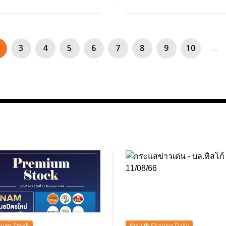
3
4
5
6
7
8
9
10
...