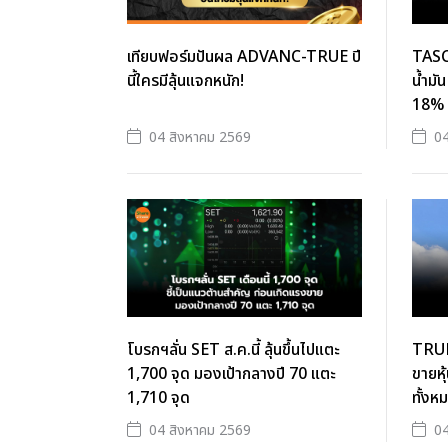
เทียบฟอร์มปันผล ADVANC-TRUE ปี
TASCO
นี้ใครมีลุ้นแจกหนัก!
น้ำมั
18%
04 สิงหาคม 2569
04
โบรกฯลั่น SET ส.ค.นี้ ลุ้นขึ้นไปแตะ
TRUE
1,700 จุด มองเป้ากลางปี 70 แตะ
ขายหุ
1,710 จุด
ทั้งห
04 สิงหาคม 2569
04