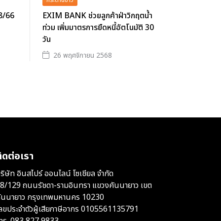
กระดานข่าว
08/66
EXIM BANK ช่วยลูกค้าฝ่าวิกฤตน้ำ
ท่วม เพิ่มมาตรการยืดหนี้อัตโนมัติ 30
วัน
26 พฤศจิกายน 2568
ิดต่อเรา
ริษัท อินสไปร์ ออนไลน์ โซเชียล จำกัด
8/129 ถนนรัชดา-รามอินทรา แขวงคันนายาว เขต
ันนายาว กรุงเทพมหานคร 10230
ลขประจำตัวผู้เสียภาษีอากร 0105561135791
ทร.
083 827 9833