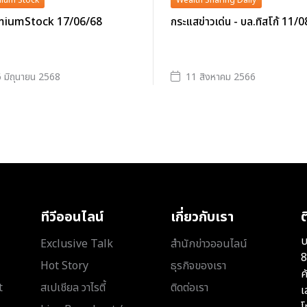
ium Stock
Wealth Sharing Daily
iumStock 17/06/68
กระแสข่าวเด่น - บล.ทิสโก้ 11/
 มิถุนายน 2568
11 สิงหาคม 2566
ทีวีออนไลน์
เกี่ยวกับเรา
ต
บ
Exclusive Talk
สำนักข่าวออนไลน์
8
Hot Story
ธุรกิจของเรา
ค
t
สเปเชียล วาไรตี้
ติดต่อเรา
เ
โ