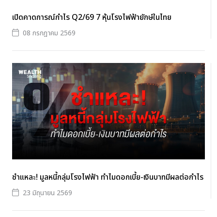
เปิดคาดการณ์กำไร Q2/69 7 หุ้นโรงไฟฟ้ายักษ์ในไทย
08 กรกฎาคม 2569
ชำแหละ! มูลหนี้กลุ่มโรงไฟฟ้า ทำไมดอกเบี้ย-เงินบาทมีผลต่อกำไร
23 มิถุนายน 2569