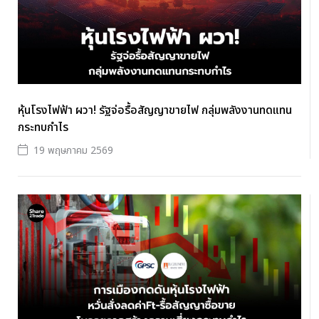
หุ้นโรงไฟฟ้า ผวา! รัฐจ่อรื้อสัญญาขายไฟ กลุ่มพลังงานทดแทน
กระทบกำไร
19 พฤษภาคม 2569