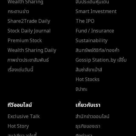
Wealth Sharing
จับประเด็นหุ้นเด่น
กระดานข่าว
Smart Investment
Share2Trade Daily
The IPO
Stock Daily Journal
Fund / Insurance
Premium Stock
Sustainability
Wealth Sharing Daily
สินทรัพย์ดิจิทัล/ทองคำ
ภาพข่าวประชาสัมพันธ์
Gossip Station..by เจ๊จิ๋ม
เรื่องเด่นวันนี้
ส้มซ่าส์ขาเม้าส์
Hot Stocks
จิปาถะ
ทีวีออนไลน์
เกี่ยวกับเรา
Exclusive Talk
สำนักข่าวออนไลน์
Hot Story
ธุรกิจของเรา
สเปเชียล วาไรตี้
ติดต่อเรา