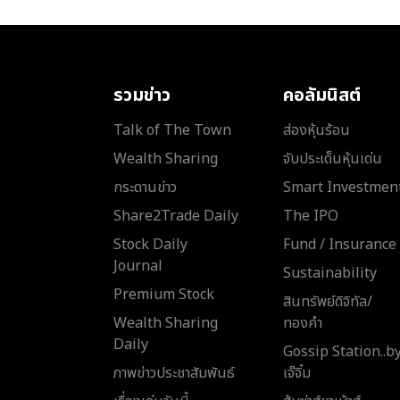
รวมข่าว
คอลัมนิสต์
Talk of The Town
ส่องหุ้นร้อน
Wealth Sharing
จับประเด็นหุ้นเด่น
กระดานข่าว
Smart Investmen
Share2Trade Daily
The IPO
Stock Daily
Fund / Insurance
Journal
Sustainability
Premium Stock
สินทรัพย์ดิจิทัล/
Wealth Sharing
ทองคำ
Daily
Gossip Station..b
ภาพข่าวประชาสัมพันธ์
เจ๊จิ๋ม