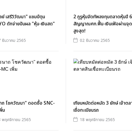
ลย์ เสรีวิวัฒนา" แชมป์ตุน
2 กูรูหุ้นจัดทัพลงทุนตลาดหุ้นปี 6
 ดักจ่ายปันผล "หุ้น-เงินสด"
สัญญาณศก.ฟื้น-เงินเฟ้อผ่านจุด
สูงสุด!
 ธันวาคม 2565
02 ธันวาคม 2565
นาถ โชควัฒนา" ดอดซื้อ SNC-
เทียบหมัดต่อหมัด 3 ยักษ์ เจ้าตล
ิ่ม
เชื่อทะเบียนรถ
 พฤศจิกายน 2565
18 พฤศจิกายน 2565