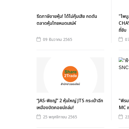
รีดภาษีขายหุ้น! ได้ไม่คุ้มเสีย กดดัน
"ไพบู
ตลาดหุ้นไทยหมดเสน่ห์
CHAYO
ถี่ยิบ
09 ธันวาคม 2565
07
“JAS-พิชญ์” 2 หุ้นใหญ่ JTS กระเป๋าฉีก
"พีร
เหมืองบิตคอยน์ถล่ม!
MC เพ
25 พฤศจิกายน 2565
23