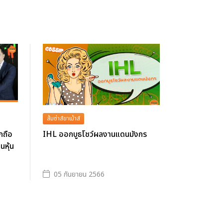
ส้มซ่าส์ขาเม้าส์
รกถือ
IHL ออกบูธโชว์ผลงานแดนมังกร
นหุ้น
05 กันยายน 2566