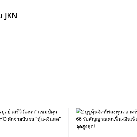
้น JKN