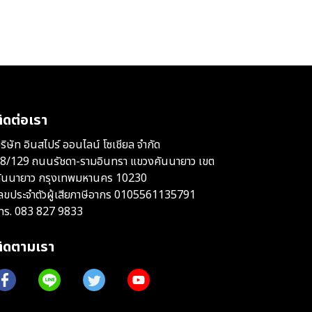
ิดต่อเรา
ริษัท อินสไปร์ ออนไลน์ โซเชียล จำกัด
8/129 ถนนรัชดา-รามอินทรา แขวงคันนายาว เขต
ันนายาว กรุงเทพมหานคร 10230
ลขประจำตัวผู้เสียภาษีอากร 0105561135791
ทร.
083 827 9833
ติดตามเรา