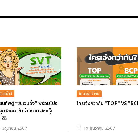
ส์ขาเม้าส์
ใครเจ๋งกว่ากัน
นทัพตู้ “ซันเวนดิ้ง” พร้อมโปร
ใครเจ๋งกว่ากัน "TOP" VS "BC
นสุดพิเศษ เข้าร่วมงาน สหกรุ๊ป
ี่ 28
 มิถุนายน 2567
19 ธันวาคม 2567