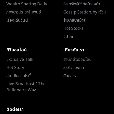
Wealth Sharing Daily
สินทรัพย์ดิจิทัล/ทองคำ
ภาพข่าวประชาสัมพันธ์
Gossip Station..by เจ๊จิ๋ม
เรื่องเด่นวันนี้
ส้มซ่าส์ขาเม้าส์
Hot Stocks
จิปาถะ
ทีวีออนไลน์
เกี่ยวกับเรา
Exclusive Talk
สำนักข่าวออนไลน์
Hot Story
ธุรกิจของเรา
สเปเชียล วาไรตี้
ติดต่อเรา
Live Broadcast / The
Billionaire Way
ติดต่อเรา