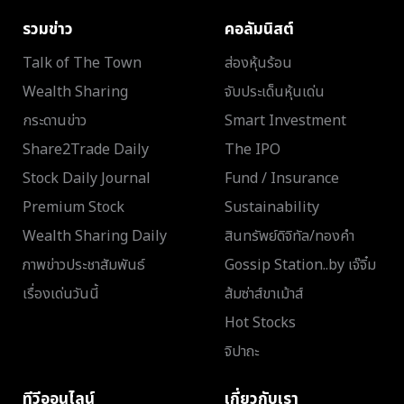
รวมข่าว
คอลัมนิสต์
Talk of The Town
ส่องหุ้นร้อน
Wealth Sharing
จับประเด็นหุ้นเด่น
กระดานข่าว
Smart Investment
Share2Trade Daily
The IPO
Stock Daily Journal
Fund / Insurance
Premium Stock
Sustainability
Wealth Sharing Daily
สินทรัพย์ดิจิทัล/ทองคำ
ภาพข่าวประชาสัมพันธ์
Gossip Station..by เจ๊จิ๋ม
เรื่องเด่นวันนี้
ส้มซ่าส์ขาเม้าส์
Hot Stocks
จิปาถะ
ทีวีออนไลน์
เกี่ยวกับเรา