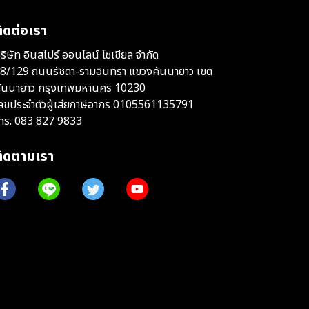
ิดต่อเรา
ริษัท อินสไปร์ ออนไลน์ โซเชียล จำกัด
8/129 ถนนรัชดา-รามอินทรา แขวงคันนายาว เขต
ันนายาว กรุงเทพมหานคร 10230
ลขประจำตัวผู้เสียภาษีอากร 0105561135791
ทร.
083 827 9833
ติดตามเรา