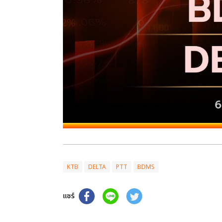
KTB
DELTA
PTT
BDMS
แชร์