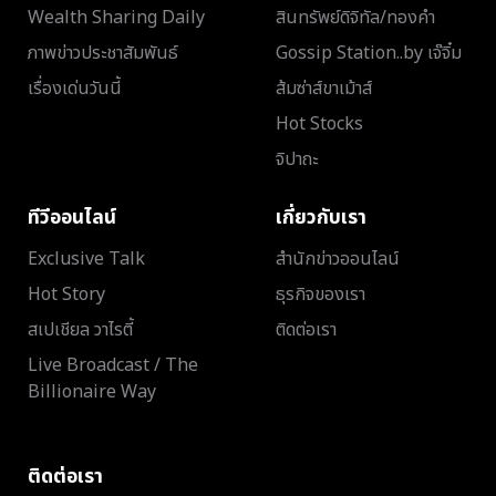
Wealth Sharing Daily
สินทรัพย์ดิจิทัล/ทองคำ
ภาพข่าวประชาสัมพันธ์
Gossip Station..by เจ๊จิ๋ม
เรื่องเด่นวันนี้
ส้มซ่าส์ขาเม้าส์
Hot Stocks
จิปาถะ
ทีวีออนไลน์
เกี่ยวกับเรา
Exclusive Talk
สำนักข่าวออนไลน์
Hot Story
ธุรกิจของเรา
สเปเชียล วาไรตี้
ติดต่อเรา
Live Broadcast / The
Billionaire Way
ติดต่อเรา