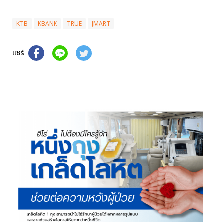
KTB
KBANK
TRUE
JMART
แชร์