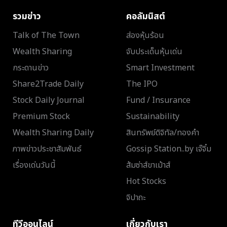
รวมข่าว
คอลัมนิสต์
Talk of The Town
ส่องหุ้นร้อน
Wealth Sharing
จับประเด็นหุ้นเด่น
กระดานข่าว
Smart Investment
Share2Trade Daily
The IPO
Stock Daily Journal
Fund / Insurance
Premium Stock
Sustainability
Wealth Sharing Daily
สินทรัพย์ดิจิทัล/ทองคำ
ภาพข่าวประชาสัมพันธ์
Gossip Station..by เจ๊จิ๋ม
เรื่องเด่นวันนี้
ส้มซ่าส์ขาเม้าส์
Hot Stocks
จิปาถะ
ทีวีออนไลน์
เกี่ยวกับเรา