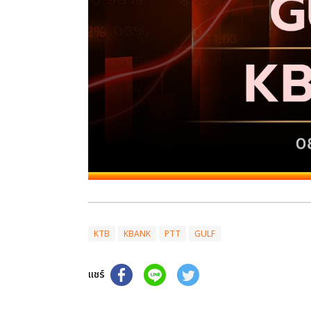
KTB
KBANK
PTT
GULF
แชร์