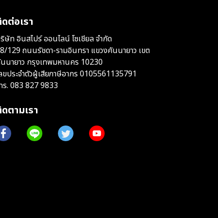
ิดต่อเรา
ริษัท อินสไปร์ ออนไลน์ โซเชียล จำกัด
8/129 ถนนรัชดา-รามอินทรา แขวงคันนายาว เขต
ันนายาว กรุงเทพมหานคร 10230
ลขประจำตัวผู้เสียภาษีอากร 0105561135791
ทร.
083 827 9833
ติดตามเรา