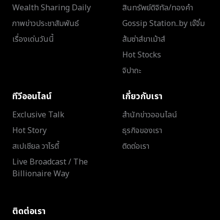
Wealth Sharing Daily
สินทรัพย์ดิจิทัล/ทองคำ
ภาพข่าวประชาสัมพันธ์
Gossip Station..by เจ๊จิ๋ม
เรื่องเด่นวันนี้
ส้มซ่าส์ขาเม้าส์
Hot Stocks
จิปาถะ
ทีวีออนไลน์
เกี่ยวกับเรา
Exclusive Talk
สำนักข่าวออนไลน์
Hot Story
ธุรกิจของเรา
สเปเชียล วาไรตี้
ติดต่อเรา
Live Broadcast / The
Billionaire Way
ติดต่อเรา