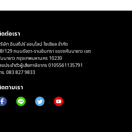
ิดต่อเรา
ริษัท อินสไปร์ ออนไลน์ โซเชียล จำกัด
8/129 ถนนรัชดา-รามอินทรา แขวงคันนายาว เขต
ันนายาว กรุงเทพมหานคร 10230
ลขประจำตัวผู้เสียภาษีอากร 0105561135791
ทร.
083 827 9833
ติดตามเรา