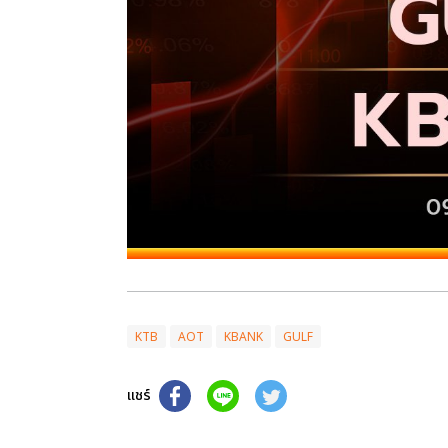
KTB
AOT
KBANK
GULF
แชร์