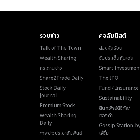
รวมข่าว
คอลัมนิสต์
Talk of The Town
ส่องหุ้นร้อน
Wealth Sharing
จับประเด็นหุ้นเด่น
กระดานข่าว
Smart Investmen
Share2Trade Daily
The IPO
Stock Daily
Fund / Insurance
Journal
Sustainability
Premium Stock
สินทรัพย์ดิจิทัล/
Wealth Sharing
ทองคำ
Daily
Gossip Station..b
ภาพข่าวประชาสัมพันธ์
เจ๊จิ๋ม