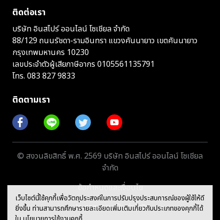
ติดต่อเรา
บริษัท อินสไปร์ ออนไลน์ โซเชียล จำกัด
88/129 ถนนรัชดา-รามอินทรา แขวงคันนายาว เขตคันนายาว
กรุงเทพมหานคร 10230
เลขประจำตัวผู้เสียภาษีอากร 0105561135791
โทร.
083 827 9833
ติดตามเรา
© สงวนลิขสิทธิ์ พ.ศ. 2569 บริษัท อินสไปร์ ออนไลน์ โซเชียล
จำกัด
ข้อกำหนดและเงื่อนไข
เว็บไซต์นี้ใช้คุกกี้เพื่อวัตถุประสงค์ในการปรับปรุงประสบการณ์ของผู้ใช้ให้ดี
ประกาศความเป็นส่วนตัว
ยิ่งขึ้น ท่านสามารถศึกษารายละเอียดเพิ่มเติมเกี่ยวกับประเภทของคุกกี้ได้
ใน
นโยบายการใช้งานคุกกี้