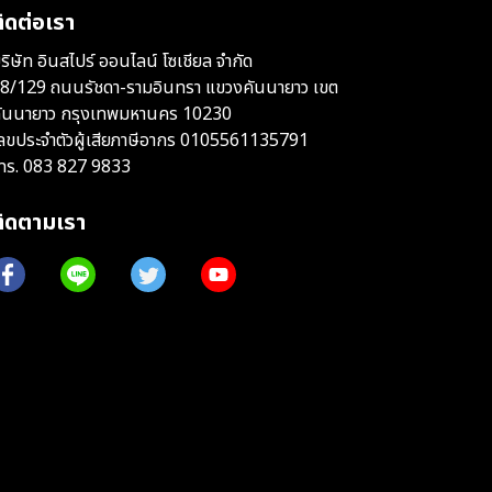
ิดต่อเรา
ริษัท อินสไปร์ ออนไลน์ โซเชียล จำกัด
8/129 ถนนรัชดา-รามอินทรา แขวงคันนายาว เขต
ันนายาว กรุงเทพมหานคร 10230
ลขประจำตัวผู้เสียภาษีอากร 0105561135791
ทร.
083 827 9833
ติดตามเรา