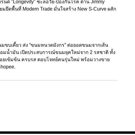
รนด์ "Longevity" ชะลอวัย-ป้องกันโรค ด้าน Jimmy
มยึดพื้นที่ Modern Trade มั่นใจสร้าง New S-Curve ผลัก
าดขนมขบเคี้ยว ส่ง “ขนมหนวดมังกร” ต่อยอดขนมจากเส้น
ม่อมน้ำมัน เปิดประสบการณ์ขนมยุคใหม่จาก 2 รสชาติ ทั้ง
อร่อยเข้มข้น ครบรส ตอบโจทย์คนรุ่นใหม่ พร้อมวางขาย
 Shopee.