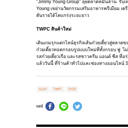
"Jimmy Young Group" ลุยตลาดหมื่นล้าน รับเท
Young เขย่านวัตกรรมเสริมอาหารพรีเมียม เตรีย
ดันรายได้โตแกร่งระยะยาว
TWPC สินค้าใหม่
เดินเกมรุกแตกไลน์ธุรกิจเส้นก๋วยเตี๋ยวสู่ตล
ก๋วยเตี๋ยวทอดกรอบรูปแบบใหม่ที่ทั้งกรอบ ฟู ไ
รสก๋วยเตี๋ยวเรือ และรสซาวครีม แอนด์ ชีส ที่
แล้ววันนี้ ที่ร้านค้าทั่วไปและช่องทางออนไลน์
GULF
TWPC
DOD
แชร์