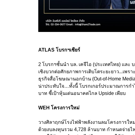
ATLAS โบรกฯเชียร์
2 โบรกฯชั้นนำ บล. เคจีไอ (ประเทศไทย) และ บ
เชิงบวกต่อศักยภาพการเติบโตระยะยาว...เพราะไม
ธุรกิจสื่อโฆษณานอกบ้าน (Out-of-Home Media
น่าประทับใจ…ทั้งนี้ โบรกเกอร์ประมาณการกำไ
บาท ชี้เป้าหุ้นเด่นอนาคตไกล Upside เพียบ
WEH โครงการใหม่
วางศิลาฤกษ์โรงไฟฟ้าพลังงานลมโครงการใหม่ “
ด้วยงบลงทุนรวม 4,728 ล้านบาท กำหนดจ่ายไฟฟ