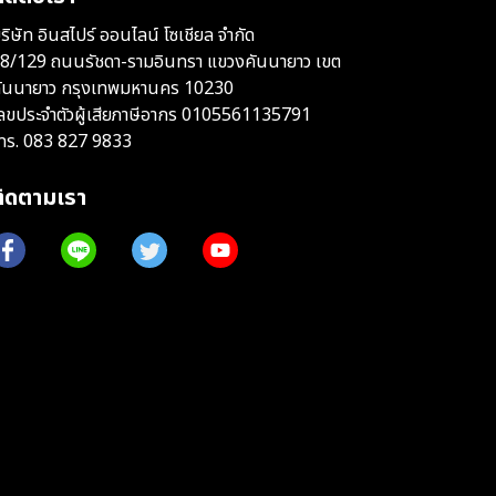
ริษัท อินสไปร์ ออนไลน์ โซเชียล จำกัด
8/129 ถนนรัชดา-รามอินทรา แขวงคันนายาว เขต
ันนายาว กรุงเทพมหานคร 10230
ลขประจำตัวผู้เสียภาษีอากร 0105561135791
ทร.
083 827 9833
ติดตามเรา