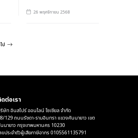
26 พฤศจิกายน 2568
ดไป
ิดต่อเรา
ริษัท อินสไปร์ ออนไลน์ โซเชียล จำกัด
8/129 ถนนรัชดา-รามอินทรา แขวงคันนายาว เขต
ันนายาว กรุงเทพมหานคร 10230
ลขประจำตัวผู้เสียภาษีอากร 0105561135791