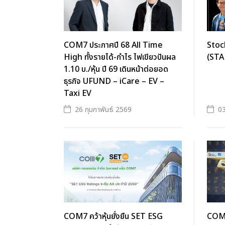
COM7 ประกาศปี 68 All Time
Stoc
High ทั้งรายได้-กำไร ไฟเขียวปันผล
(ST
1.10 บ./หุ้น ปี 69 เดินหน้าต่อยอด
ธุรกิจ UFUND – iCare – EV –
Taxi EV
26 กุมภาพันธ์ 2569
03
COM7 คว้าหุ้นยั่งยืน SET ESG
COM7