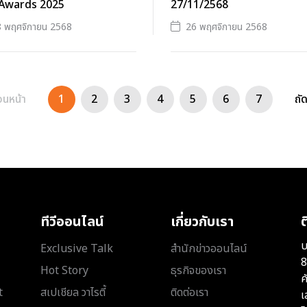
Awards 2025
27/11/2568
 พฤศจิกายน 2568
26 พฤศจิกายน 2568
อนหน้า
1
2
3
4
5
6
7
ถั
ทีวีออนไลน์
เกี่ยวกับเรา
ต
บ
Exclusive Talk
สำนักข่าวออนไลน์
8
Hot Story
ธุรกิจของเรา
ค
t
สเปเชียล วาไรตี้
ติดต่อเรา
เ