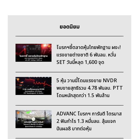
ยอดนิยม
โบรกฯชี้ตลาดหุ้นไทยพักฐาน ผงะ!
แรงขายต่างชาติ 6 พันลบ. หวั่น
SET วันนี้หลุด 1,600 จุด
5 หุ้น วานนี้โดนแรงขาย NVDR
พบขายสุทธิรวม 4.78 พันลบ. PTT
โดนหนักสุดกว่า 1.5 พันล้าน
ADVANC โบรกฯ การันตี ไตรมาส
2 ฟันกำไร 1.3 หมื่นลบ. ลุ้นแจก
ปันผล8 บาทต่อหุ้น