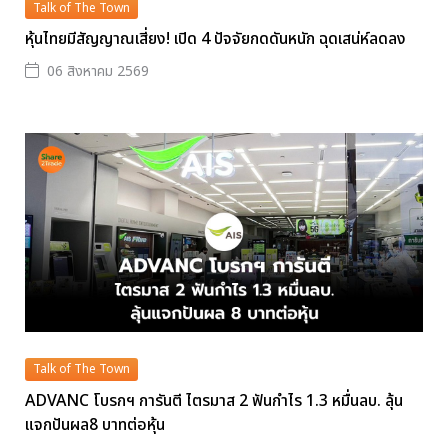
Talk of The Town
หุ้นไทยมีสัญญาณเสี่ยง! เปิด 4 ปัจจัยกดดันหนัก ฉุดเสน่ห์ลดลง
06 สิงหาคม 2569
Talk of The Town
ADVANC โบรกฯ การันตี ไตรมาส 2 ฟันกำไร 1.3 หมื่นลบ. ลุ้น
แจกปันผล8 บาทต่อหุ้น