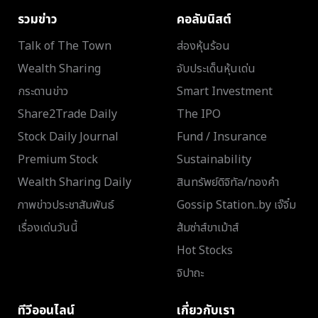
รวมข่าว
คอลัมนิสต์
Talk of The Town
ส่องหุ้นร้อน
Wealth Sharing
จับประเด็นหุ้นเด่น
กระดานข่าว
Smart Investment
Share2Trade Daily
The IPO
Stock Daily Journal
Fund / Insurance
Premium Stock
Sustainability
Wealth Sharing Daily
สินทรัพย์ดิจิทัล/ทองคำ
ภาพข่าวประชาสัมพันธ์
Gossip Station..by เจ๊จิ๋ม
เรื่องเด่นวันนี้
ส้มซ่าส์ขาเม้าส์
Hot Stocks
จิปาถะ
ทีวีออนไลน์
เกี่ยวกับเรา