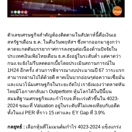
ตัวเลขเศรษฐกิจสำคัญต้องติดตามในสัปดาห์นี้คือเงินเอ
สหรัฐฯเดือน ธ.ค. ในคืนวันพฤหัสฯ ซึ่งหากออกมาสูงกว่า
คาดจะกดตันบรรยากาศการลงทุนต่อเนื่องด้านปัจจัยใน
ประเทศเงินเฟ้อไทยเดือน ธ.ค.ยังอยู่ในระดับต่ำ แต่คาดว่า
กนง.จะยังไม่รีบลดดอกเบี้ยโดยประเมินสถานการณ์ใน
1H24 อีกครั้ง ส่วนการพิจารณางบประมาณปี 67 วาระแรก
สามารถผ่านไปได้ด้วยดี คาดเป็นบวกอ่อนๆต่อความเชื่อมั่น
และแนวโน้มเศรษฐกิจในระยะถัดไป เรายังมองว่าตลาดหัน
ไทยมีโอกาสกลับมา Outperform หุ้นโลกได้ในปีนี้บน
สมมติฐานเศรษฐกิจและกำไรบจ.ที่จะเร่งตัวขึ้นใน 4023-
2024 ขณะที่ Valuation อยู่ในระดับที่ไม่แพงเทียบกับอดีต
ทั้งในแง่ PER ที่ราว 15 เท่าและ EY Gap ที่ 3.9%
กลยุทธ์ :
เลือกหุ้นที่โมเมนต้มกำไร 4023-2024 แข็งแกร่ง