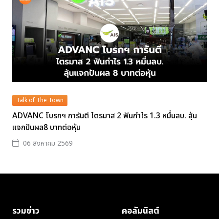
Talk of The Town
ADVANC โบรกฯ การันตี ไตรมาส 2 ฟันกำไร 1.3 หมื่นลบ. ลุ้น
แจกปันผล8 บาทต่อหุ้น
06 สิงหาคม 2569
รวมข่าว
คอลัมนิสต์