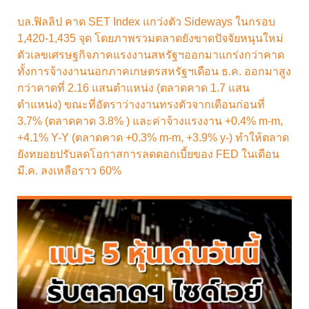
บล.ฟิลลิป คาด SET Index แกว่งตัว Sideways ในกรอบ
1,420-1,435 จุด โดยภาพรวมตลาดยังขาดปัจจัยหนุนใหม่
ตัวเลขเศรษฐกิจภาคแรงงานสหรัฐฯออกมาแกร่งกว่าคาด
ทั้งการจ้างงานนอกภาคเกษตรสหรัฐฯเดือน ธ.ค. ออกมาสูง
กว่าคาดที่ 2.16 แสนตำแหน่ง (ตลาดคาด 1.7 แสน
ตำแหน่ง) ขณะที่อัตราว่างงานทรงตัวจากเดือนก่อนที่
3.7% (ตลาดคาด 3.8% ) และค่าจ้างแรงงาน +0.4% m-m,
+4.1% Y-Y (ตลาดคาด +0.3% m-m, +3.9% y-) ทำให้ตลาด
ยังทยอยปรับลดโอกาสการลดดอกเบี้ยของ FED ในเดือน
มี.ค. ลงเหลือราว 60%