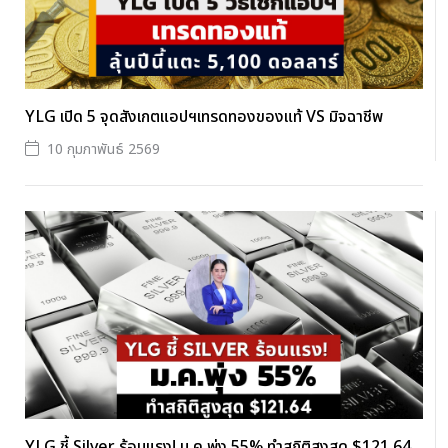
YLG เปิด 5 จุดสังเกตแอปฯเทรดทองของแท้ VS มิจฉาชีพ
10 กุมภาพันธ์ 2569
YLG ชี้ Silver ร้อนแรง! ม.ค.พุ่ง 55% ทำสถิติสูงสุด $121.64