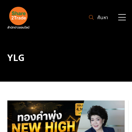
ค้นหา
YLG