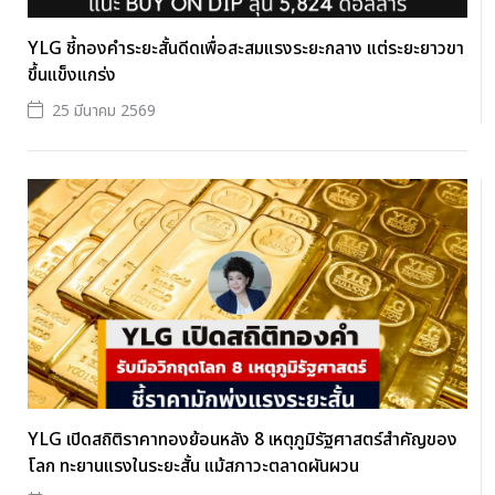
YLG ชี้ทองคำระยะสั้นดีดเพื่อสะสมแรงระยะกลาง แต่ระยะยาวขา
ขึ้นแข็งแกร่ง
25 มีนาคม 2569
YLG เปิดสถิติราคาทองย้อนหลัง 8 เหตุภูมิรัฐศาสตร์สำคัญของ
โลก ทะยานแรงในระยะสั้น แม้สภาวะตลาดผันผวน