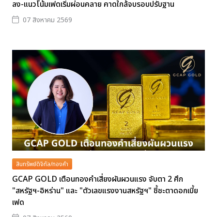
ลง-แนวโน้มเฟดเริ่มผ่อนคลาย คาดใกล้จบรอบปรับฐาน
07 สิงหาคม 2569
สินทรัพย์ดิจิทัล/ทองคำ
GCAP GOLD เตือนทองคำเสี่ยงผันผวนแรง จับตา 2 ศึก
"สหรัฐฯ-อิหร่าน" และ "ตัวเลขแรงงานสหรัฐฯ" ชี้ชะตาดอกเบี้ย
เฟด