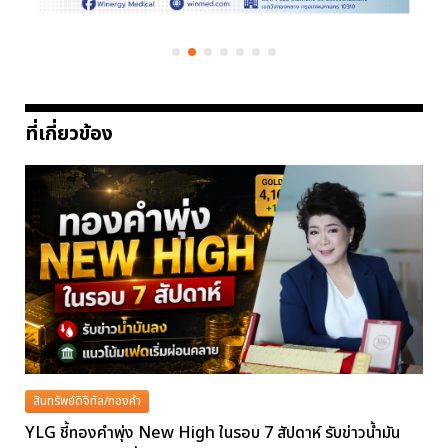
ที่เกี่ยวข้อง
สินทรัพย์ดิจิทัล/ทองคำ
YLG ชี้ทองคำพุ่ง New High ในรอบ 7 สัปดาห์ รับข่าวน้ำมัน