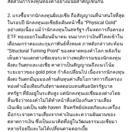
สัดส่วนการลงทุนทองคำอย่างมีนัยสำคัญเช่นกัน
2. แรงซื้อจากนักลงทุนฝั่งเอเชีย ถือสัญญาณที่น่าสนใจที่สุด
ในรอบปี นักลงทุนเอเชียยังเดินหน้าซื้อ “Physical Gold”
อย่างต่อเนื่อง แม้ว่านักลงทุนในสหรัฐฯ เริ่มลดการถือครอง
ETF ทองออกในเดือนมีนาคม จนมากกว่าเงินที่ไหลเข้าใน
เดือนมกราคมและกุมภาพันธ์ทั้งหมด ภาพดังกล่าวสะท้อน
“Structural Turning Point” ของตลาดทองคำโลก หลังเริ่ม
เห็นความแตกต่างชัดเจนระหว่างพฤติกรรมของนักลงทุน
ฝั่งตะวันตกและเอเชีย คาดว่าเป็นสัญญาณถึงแนวโน้ม
ระยะยาวของ gold price กำลังเปลี่ยนไป เนื่องจากนักลงทุน
ฝั่งตะวันตกมีมุมมองด้านต้นทุนค่าเสียโอกาสการถือครอง
ทองคำเมื่อเทียบกับอัตราผลตอบแทนพันธบัตรรัฐบาล
สหรัฐฯ ที่ยังอยู่ในระดับสูง แต่นักลงทุนเอเชียมองต่างโดย
สิ้นเชิงว่าทองคำไม่ได้ทำหน้าที่แค่ป้องกันความเสี่ยง
เงินเฟ้อ แต่เป็น safe haven สินทรัพย์ปลอดภัยและเครื่อง
มือกระจายความเสี่ยงจากค่าเงินและความผันผวนของ
ตลาดการเงิน ซึ่งเป็นแนวคิดที่อยู่ในวัฒนธรรมเอเชียมา
หลายร้อยปีและไม่ได้เปลี่ยนตามดอกเบี้ย