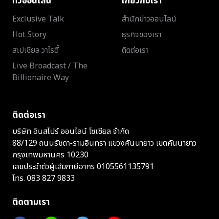
ทีวีออนไลน์
เกี่ยวกับเรา
Exclusive Talk
สำนักข่าวออนไลน์
Hot Story
ธุรกิจของเรา
สเปเชียล วาไรตี้
ติดต่อเรา
Live Broadcast / The
Billionaire Way
ติดต่อเรา
บริษัท อินสไปร์ ออนไลน์ โซเชียล จำกัด
88/129 ถนนรัชดา-รามอินทรา แขวงคันนายาว เขตคันนายาว
กรุงเทพมหานคร 10230
เลขประจำตัวผู้เสียภาษีอากร 0105561135791
โทร.
083 827 9833
ติดตามเรา