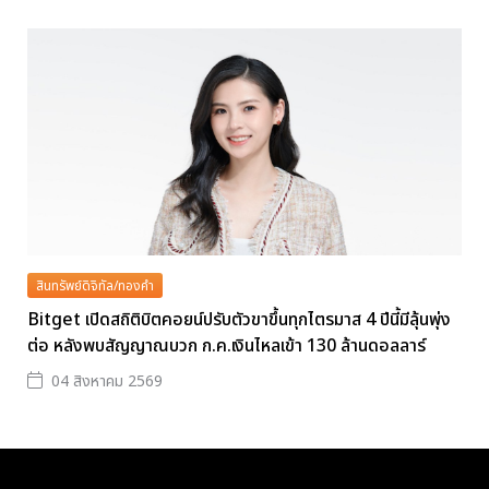
สินทรัพย์ดิจิทัล/ทองคำ
Bitget เปิดสถิติบิตคอยน์ปรับตัวขาขึ้นทุกไตรมาส 4 ปีนี้มีลุ้นพุ่ง
ต่อ หลังพบสัญญาณบวก ก.ค.เงินไหลเข้า 130 ล้านดอลลาร์
04 สิงหาคม 2569