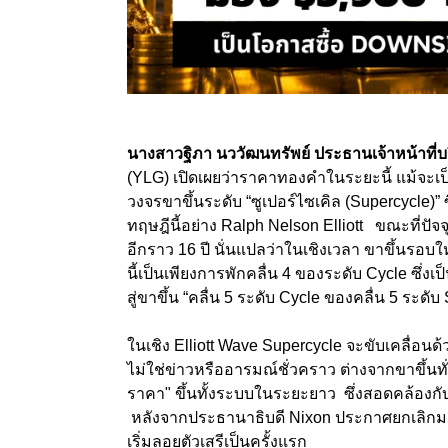
นางสาวฐิภา นววัฒนทรัพย์ ประธานเจ้าหน้าที่
(YLG) เปิดเผยว่าราคาทองคำในระยะนี้ แม้จะเป็น
วงจรขาขึ้นระดับ “ซูเปอร์ไซเคิล (Supercycle)” ซ
ทฤษฎีนี้อย่าง Ralph Nelson Elliott ขณะที่ปัจจ
อีกราว 16 ปี นั่นแปลว่าในเชิงเวลา ขาขึ้นรอบ
นี้เป็นเพียงการพักคลื่น 4 ของระดับ Cycle ซึ่
สู่ขาขึ้น “คลื่น 5 ระดับ Cycle ของคลื่น 5 ระดับ
ในเชิง Elliott Wave Supercycle จะขับเคลื่อน
ไม่ใช่ข่าวหรืออารมณ์ชั่วคราว ต่างจากขาขึ้นท
ราคา" ขึ้นทั้งระบบในระยะยาว ซึ่งสอดคล้องกับท
หลังจากประธานาธิบดี Nixon ประกาศยกเลิก
เริ่มลอยตัวเสรีเป็นครั้งแรก