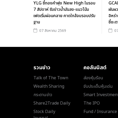
YLG ชี้ทองคำพุ่ง New High ในรอบ
GCAP
7 สัปดาห์ รับข่าวน้ำมันลง-แนวโน้ม
ผันผว
เฟดเริ่มผ่อนคลาย คาดใกล้จบรอบปรับ
อิหร่
ฐาน
ชี้ชะ
07 สิงหาคม 2569
07
รวมข่าว
คอลัมนิสต์
Talk of The Town
ส่องหุ้นร้อน
Wealth Sharing
จับประเด็นหุ้นเด่น
กระดานข่าว
Smart Investmen
Share2Trade Daily
The IPO
Stock Daily
Fund / Insurance
Journal