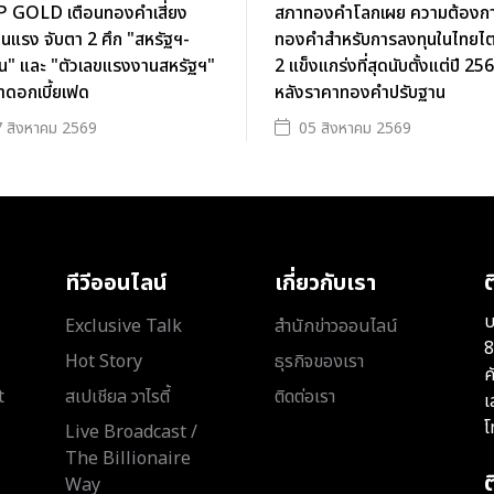
 GOLD เตือนทองคำเสี่ยง
สภาทองคำโลกเผย ความต้องก
นแรง จับตา 2 ศึก "สหรัฐฯ-
ทองคำสำหรับการลงทุนในไทยไ
าน" และ "ตัวเลขแรงงานสหรัฐฯ"
2 แข็งแกร่งที่สุดนับตั้งแต่ปี 25
ตาดอกเบี้ยเฟด
หลังราคาทองคำปรับฐาน
 สิงหาคม 2569
05 สิงหาคม 2569
ทีวีออนไลน์
เกี่ยวกับเรา
ต
บ
Exclusive Talk
สำนักข่าวออนไลน์
8
Hot Story
ธุรกิจของเรา
ค
t
สเปเชียล วาไรตี้
ติดต่อเรา
เ
โ
Live Broadcast /
The Billionaire
Way