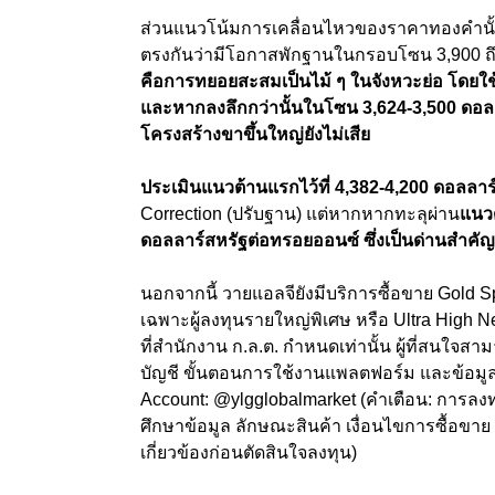
ส่วนแนวโน้มการเคลื่อนไหวของราคาทองคำนั้
ตรงกันว่ามีโอกาสพักฐานในกรอบโซน 3,900 ถ
คือการทยอยสะสมเป็นไม้ ๆ ในจังหวะย่อ โดยใช
และหากลงลึกกว่านั้นในโซน 3,624-3,500 ดอลลาร
โครงสร้างขาขึ้นใหญ่ยังไม่เสีย
ประเมินแนวต้านแรกไว้ที่ 4,382-4,200 ดอลลา
Correction (ปรับฐาน) แต่หากหากทะลุผ่าน
แนวด
ดอลลาร์สหรัฐต่อทรอยออนซ์ ซึ่งเป็นด่านสำคั
นอกจากนี้ วายแอลจียังมีบริการซื้อขาย Gold Sp
เฉพาะผู้ลงทุนรายใหญ่พิเศษ หรือ Ultra High N
ที่สำนักงาน ก.ล.ต. กำหนดเท่านั้น ผู้ที่สนใจสา
บัญชี ขั้นตอนการใช้งานแพลตฟอร์ม และข้อมูลผล
Account: @ylgglobalmarket (คำเตือน: การลงทุน
ศึกษาข้อมูล ลักษณะสินค้า เงื่อนไขการซื้อขา
เกี่ยวข้องก่อนตัดสินใจลงทุน)