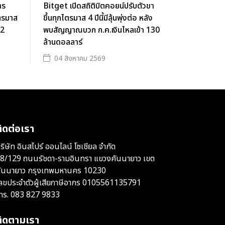
าร
Bitget เปิดสถิติบิตคอยน์ปรับตัวขา
ตรมาส
ขึ้นทุกไตรมาส 4 ปีนี้มีลุ้นพุ่งต่อ หลัง
62
พบสัญญาณบวก ก.ค.เงินไหลเข้า 130
ล้านดอลลาร์
04 สิงหาคม 2569
ิดต่อเรา
ริษัท อินสไปร์ ออนไลน์ โซเชียล จำกัด
8/129 ถนนรัชดา-รามอินทรา แขวงคันนายาว เขต
ันนายาว กรุงเทพมหานคร 10230
ลขประจำตัวผู้เสียภาษีอากร 0105561135791
ทร.
083 827 9833
ติดตามเรา