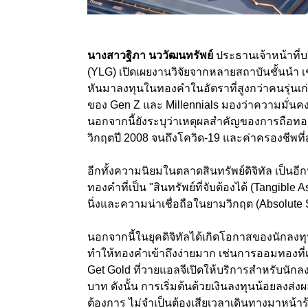
นางสาวฐิภา นววัฒนทรัพย์
ประธานเจ้าหน้าที่บร
(YLG) เปิดเผยงานวิจัยจากหลายสถาบันชั้นนำ เช่
หันมาลงทุนในทองคำในอัตราที่สูงกว่าคนรุ่นเก
ของ Gen Z และ Millennials มองว่าความมั่นค
นอกจากนี้ยังระบุว่าเหตุผลสำคัญของการถือทองค
วิกฤตปี 2008 จนถึงโควิด-19 และค่าครองชีพที่ส
อีกทั้งความนิยมในตลาดสินทรัพย์ดิจิทัล เป็นอี
ทองคำที่เป็น "สินทรัพย์ที่จับต้องได้ (Tangibl
นิ่งและความน่าเชื่อถือในยามวิกฤต (Absolute 
นอกจากนี้ในยุคดิจิทัลได้เกิดโอกาสของนักลงทุ
ทำให้ทองคำเข้าถึงง่ายมาก เช่นการออมทองที่เริ
Get Gold ที่วายแอลจีเปิดให้บริการสำหรับนัก
บาท ดังนั้น การเริ่มต้นด้วยเงินลงทุนน้อยลงส่ง
ต้องการ ไม่จำเป็นต้องเสียเวลาเดินทางมาหน้