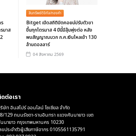
สินทรัพย์ดิจิทัล/ทองคำ
าร
Bitget เปิดสถิติบิตคอยน์ปรับตัวขา
ตรมาส
ขึ้นทุกไตรมาส 4 ปีนี้มีลุ้นพุ่งต่อ หลัง
62
พบสัญญาณบวก ก.ค.เงินไหลเข้า 130
ล้านดอลลาร์
04 สิงหาคม 2569
ิดต่อเรา
ริษัท อินสไปร์ ออนไลน์ โซเชียล จำกัด
8/129 ถนนรัชดา-รามอินทรา แขวงคันนายาว เขต
ันนายาว กรุงเทพมหานคร 10230
ลขประจำตัวผู้เสียภาษีอากร 0105561135791