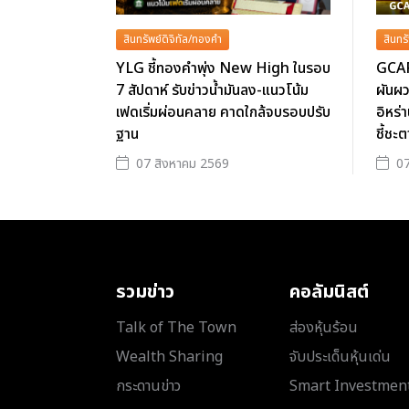
สินทรัพย์ดิจิทัล/ทองคำ
สินทร
YLG ชี้ทองคำพุ่ง New High ในรอบ
GCAP
7 สัปดาห์ รับข่าวน้ำมันลง-แนวโน้ม
ผันผว
เฟดเริ่มผ่อนคลาย คาดใกล้จบรอบปรับ
อิหร่
ฐาน
ชี้ชะ
07 สิงหาคม 2569
07
รวมข่าว
คอลัมนิสต์
Talk of The Town
ส่องหุ้นร้อน
Wealth Sharing
จับประเด็นหุ้นเด่น
กระดานข่าว
Smart Investmen