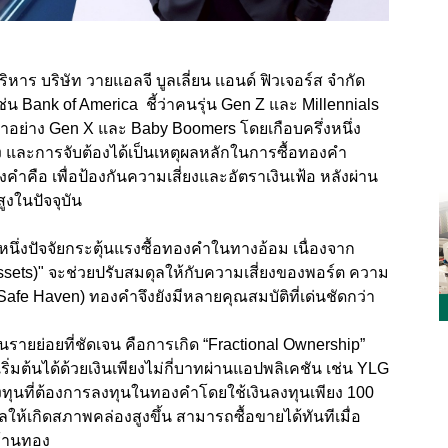
ิหาร บริษัท วายแอลจี บูลเลี่ยน เเอนด์ ฟิวเจอร์ส จำกัด
น Bank of America ชี้ว่าคนรุ่น Gen Z และ Millennials
่าอย่าง Gen X และ Baby Boomers โดยเกือบครึ่งหนึ่ง
ง และการจับต้องได้เป็นเหตุผลหลักในการซื้อทองคำ
ำคือ เพื่อป้องกันความเสี่ยงและอัตราเงินเฟ้อ หลังผ่าน
ูงในปัจจุบัน
กหนึ่งปัจจัยกระตุ้นแรงซื้อทองคำในทางอ้อม เนื่องจาก
e Assets)" จะช่วยปรับสมดุลให้กับความเสี่ยงของพอร์ต ความ
Safe Haven) ทองคำจึงยังมีหลายคุณสมบัติที่เด่นชัดกว่า
นรายย่อยที่ชัดเจน คือการเกิด “Fractional Ownership”
่มต้นได้ด้วยเงินเพียงไม่กี่บาทผ่านแอปพลิเคชัน เช่น YLG
ลงทุนที่ต้องการลงทุนในทองคำโดยใช้เงินลงทุนเพียง 100
ผลให้เกิดสภาพคล่องสูงขึ้น สามารถซื้อขายได้ทันทีเมื่อ
าร้านทอง