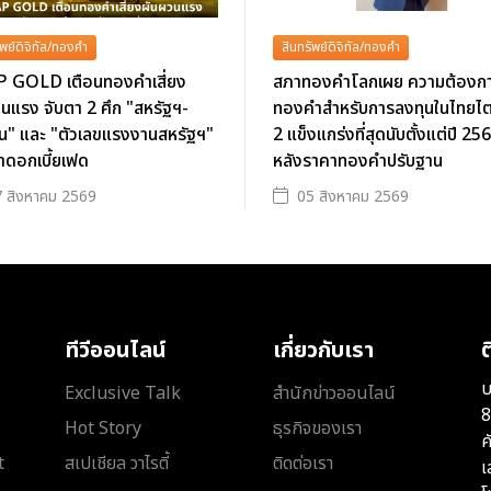
ัพย์ดิจิทัล/ทองคำ
สินทรัพย์ดิจิทัล/ทองคำ
 GOLD เตือนทองคำเสี่ยง
สภาทองคำโลกเผย ความต้องก
นแรง จับตา 2 ศึก "สหรัฐฯ-
ทองคำสำหรับการลงทุนในไทยไ
าน" และ "ตัวเลขแรงงานสหรัฐฯ"
2 แข็งแกร่งที่สุดนับตั้งแต่ปี 25
ตาดอกเบี้ยเฟด
หลังราคาทองคำปรับฐาน
 สิงหาคม 2569
05 สิงหาคม 2569
ทีวีออนไลน์
เกี่ยวกับเรา
ต
บ
Exclusive Talk
สำนักข่าวออนไลน์
8
Hot Story
ธุรกิจของเรา
ค
t
สเปเชียล วาไรตี้
ติดต่อเรา
เ