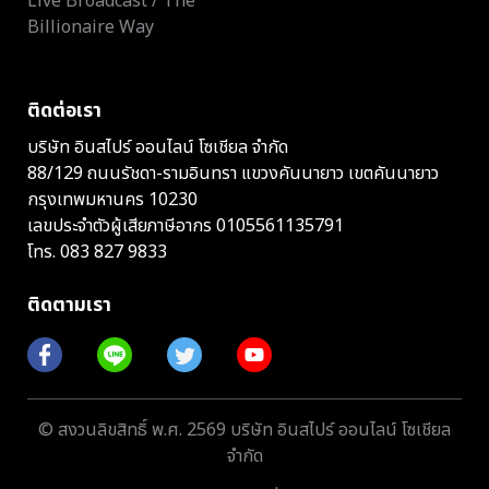
Live Broadcast / The
Billionaire Way
ติดต่อเรา
บริษัท อินสไปร์ ออนไลน์ โซเชียล จำกัด
88/129 ถนนรัชดา-รามอินทรา แขวงคันนายาว เขตคันนายาว
กรุงเทพมหานคร 10230
เลขประจำตัวผู้เสียภาษีอากร 0105561135791
โทร.
083 827 9833
ติดตามเรา
© สงวนลิขสิทธิ์ พ.ศ. 2569 บริษัท อินสไปร์ ออนไลน์ โซเชียล
จำกัด