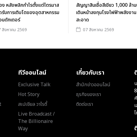
ื่อง หลังพลิกกำไรตั้งแต่ไตรมาส
สัญญาสินเชื่อสีเขียว 1,000 ล้า
ดรับการเติบโตของอุตสาหกรรม
เดินหน้าลงทุนโรงไฟฟ้าพลังงาน
อนดักเตอร์
สะอาด
 สิงหาคม 2569
07 สิงหาคม 2569
ทีวีออนไลน์
เกี่ยวกับเรา
ต
บ
Exclusive Talk
สำนักข่าวออนไลน์
8
Hot Story
ธุรกิจของเรา
ค
t
สเปเชียล วาไรตี้
ติดต่อเรา
เ
โ
Live Broadcast /
The Billionaire
Way