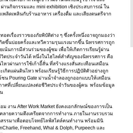
ิ ผ่านกิจกรรมและ mini exhibition เชิงประสบการณ์ ใน
เพลิดเพลินกับร้านอาหาร เครื่องดื่ม และเสียงดนตรีจาก
อดเรื่องราวของภัยพิบัติต่าง ๆ ซึ่งครั้งหนึ่งอาจถูกมองว่า
บเกิดขึ้นบ่อยครั้งและทวีความรุนแรงมากขึ้น นิทรรศการถูก
เน้นการมีส่วนร่วมของผู้ชม เพื่อให้เกิดการเรียนรู้ผ่าน
ิตประจำวันได้ หนึ่งในไฮไลต์สำคัญของนิทรรศการ คือ
หวผ่านการใช้เก้าอี้สั่น ที่สร้างแรงสั่นสะเทือนเสมือน
ะเกิดแผ่นดินไหว พร้อมเรียนรู้วิธีการปฏิบัติตัวอย่างถูก
โซน Pouring Gate ม่านน้ำจำลองถูกออกแบบให้เสมือน
ี่เปลี่ยนแปลงต่อชีวิตประจำวันของผู้คน พร้อมข้อมูล
้น
ล้อม งาน After Work Market ยังคงเอกลักษณ์ของการเป็น
ละผ่อนคลายความตึงเครียดจากการทำงาน ภายในงานรวบรวม
ัดสรรมาเพื่อตอบโจทย์ไลฟ์สไตล์คนทำงาน พร้อมมินิ
unCharlie, Freehand, Whal & Dolph, Purpeech และ