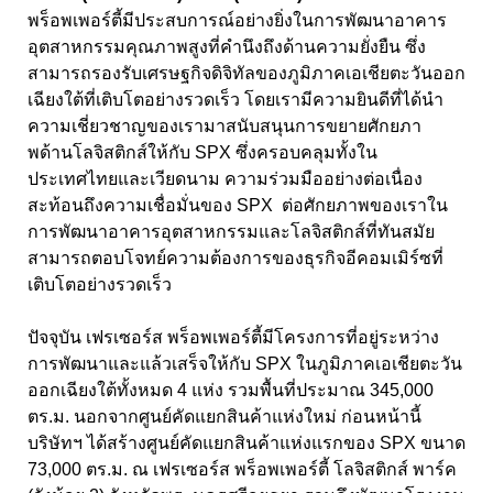
พร็อพเพอร์ตี้มีประสบการณ์อย่างยิ่งในการพัฒนาอาคาร
อุตสาหกรรมคุณภาพสูงที่คำนึงถึงด้านความยั่งยืน ซึ่ง
สามารถรองรับเศรษฐกิจดิจิทัลของภูมิภาคเอเชียตะวันออก
เฉียงใต้ที่เติบโตอย่างรวดเร็ว โดยเรามีความยินดีที่ได้นำ
ความเชี่ยวชาญของเรามาสนับสนุนการขยายศักยภา
พด้านโลจิสติกส์ให้กับ SPX
ซึ่งครอบคลุมทั้งใน
ประเทศไทยและเวียดนาม ความร่วมมืออย่างต่อเนื่อง
สะท้อนถึงความเชื่อมั่นของ
SPX
ต่อศักยภาพของเราใน
การพัฒนา
อาคารอุตสาหกรรมและโลจิสติกส์ที่ทันสมัย
สามารถตอบโจทย์ความต้องการของธุรกิจอีคอมเมิร์ซที่
เติบโตอย่างรวดเร็ว
ปัจจุบัน เฟรเซอร์ส พร็อพเพอร์ตี้มีโครงการที่อยู่ระหว่าง
การพัฒนาและแล้วเสร็จให้กับ SPX
ในภูมิภาคเอเชียตะวัน
ออกเฉียงใต้ทั้งหมด
4
แห่ง รวมพื้นที่ประมาณ
3
45
,
000
ตร.ม. นอกจากศูนย์
คัดแยกสินค้าแห่งใหม่ ก่อนหน้านี้
บริษัทฯ ได้สร้างศูนย์คัดแยกสินค้าแห่งแรกของ SPX
ขนาด
7
3
,000
ตร.ม. ณ เฟรเซอร์ส พร็อพเพอร์ตี้ โลจิสติกส์ พาร์ค