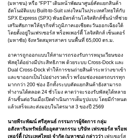
(มหาชน) หรือ “FPT”
เดินหน้าพัฒนาศูนย์คัดแยกสินค้า
อัตโนมัติแบบ
Built-to-Suit แห่งใหม่ในประเทศไทยให้กับ
SPX Express
(
SPX
) พันธมิตรด้านโลจิสติกส์ชั้นนำที่ช่วย
เสริมศัยภาพให้ธุรกิจทั่วภูมิภาคเอเชียตะวันออกเฉียงใต้
โดยตั้งอยู่ในเฟรเซอร์ส พร็อพเพอร์ตี้ โลจิสติกส์ เซ็นเตอร์
(มหาชัย) จังหวัดสมุทรสาคร บนพื้นที่ 65,000 ตร.ม.
อาคารถูกออกแบบให้สามารถรองรับการหมุนเวียนของ
พัสดุได้อย่างมีประสิทธิภาพ ด้วยระบบ Cross-Dock
และ
Dual Cross-Dock
ทำให้การขนถ่ายสินค้าระหว่างขาเข้า
และขาออกเป็นไปอย่างรวดเร็ว พร้อมช่องจอดรถบรรทุก
มากกว่า
200
ช่อง อีกทั้งระบบ
คัดแยกสินค้ายังสามารถ
ทำงานได้ตลอด 24
ชั่วโมง คาดว่าจะรองรับพัสดุได้หลาย
ล้านชิ้นต่อวันเมื่อเปิดดำเนินการเต็มรูปแบบ โดยมีกำหนด
แล้วเสร็จและส่งมอบในไตรมาส
3
ของปี
2569
นายพีระพัฒน์ ศรีสุคนธ์ กรรมการผู้จัดการ กลุ่ม
อสังหาริมทรัพย์เพื่ออุตสาหกรรม บริษัท เฟรเซอร์ส พร็อพ
เพอร์ตี้ (ประเทศไทย) จำกัด (มหาชน) กล่าวว่า
เฟรเซอร์ส