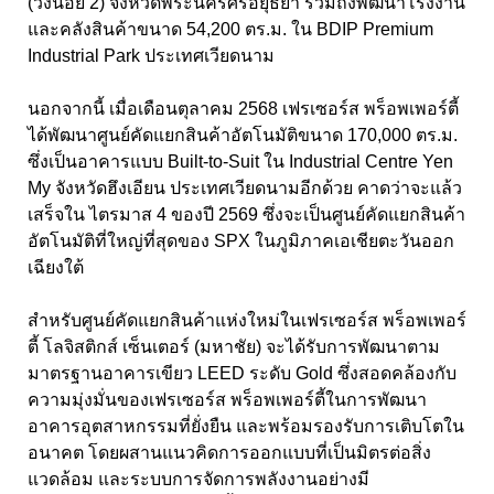
(วังน้อย 2) จังหวัดพระนครศรีอยุธยา
รวมถึงพัฒนาโรงงาน
และคลังสินค้าขนาด 54,200
ตร.ม. ใน
BDIP Premium
Industrial Park
ประเทศเวียดนาม
นอกจากนี้ เมื่อเดือนตุลาคม 2568
เฟรเซอร์ส พร็อพเพอร์ตี้
ได้พัฒนาศูนย์คัดแยกสินค้าอัตโนมัติขนาด
170,000
ตร.ม.
ซึ่งเป็นอาคารแบบ
Built-to-Suit ใน Industrial Centre Yen
My
จังหวัดฮึงเอียน ประเทศเวียดนามอีกด้วย คาดว่าจะแล้ว
เสร็จใน
ไตรมาส
4
ของปี
2569
ซึ่งจะเป็นศูนย์คัดแยกสินค้า
อัตโนมัติที่ใหญ่ที่สุดของ
SPX ในภูมิภาคเอเชียตะวันออก
เฉียงใต้
สำหรับศูนย์คัดแยกสินค้าแห่งใหม่ในเฟรเซอร์ส พร็อพเพอร์
ตี้ โลจิสติกส์ เซ็นเตอร์ (มหาชัย) จะได้รับการพัฒนาตาม
มาตรฐานอาคารเขียว LEED ระดับ Gold
ซึ่งสอดคล้องกับ
ความมุ่งมั่นของเฟรเซอร์ส พร็อพเพอร์ตี้ในการพัฒนา
อาคารอุตสาหกรรมที่ยั่งยืน และพร้อมรองรับการเติบโตใน
อนาคต โดยผสานแนวคิดการออกแบบที่เป็นมิตรต่อสิ่ง
แวดล้อม และระบบการจัดการพลังงานอย่างมี