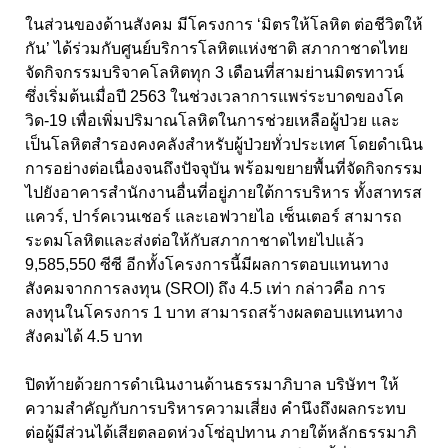
ในส่วนของด้านสังคม มีโครงการ ‘
มิตรให้โลหิต ต่อชีวิตให้
กัน
’
ได้ร่วมกับศูนย์บริการโลหิตแห่งชาติ สภากาชาดไทย
จัดกิจกรรมบริจาคโลหิตทุก
3
เดือนที่สามย่านมิตรทาวน์
ซึ่งเริ่มต้นเมื่อปี
2563
ในช่วงเวลาการแพร่ระบาดของโค
วิด
-19
เพื่อเพิ่มปริมาณโลหิตในการช่วยเหลือผู้ป่วย และ
เป็นโลหิตสำรองคงคลังสำหรับผู้ป่วยทั่วประเทศ โดยดำเนิน
การอย่างต่อเนื่องจนถึงปัจจุบัน พร้อมขยายพื้นที่จัดกิจกรรม
ไปยังอาคารสำนักงานอื่นที่อยู่ภายใต้การบริหาร ทั้งสาทรส
แควร์
,
ปาร์คเวนเชอร์ และเอฟวายไอ เซ็นเตอร์ สามารถ
ระดมโลหิตและส่งต่อให้กับสภากาชาดไทยไปแล้ว
9,585,550
ซีซี อีกทั้งโครงการนี้มีผลการตอบแทนทาง
สังคมจากการลงทุน (
SROI
) ถึง
4.5
เท่า กล่าวคือ การ
ลงทุนในโครงการ
1
บาท สามารถสร้างผลตอบแทนทาง
สังคมได้
4.5
บาท
ปิดท้ายด้วยการดำเนินงานด้านธรรมาภิบาล บริษัทฯ ให้
ความสำคัญกับการบริหารความเสี่ยง คำนึงถึงผลกระทบ
ต่อผู้มีส่วนได้เสียตลอดห่วงโซ่อุปทาน
ภายใต้หลักธรรมาภิ