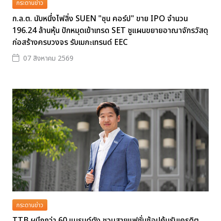
กระดานข่าว
ก.ล.ต. นับหนึ่งไฟลิ่ง SUEN "ซุน คอร์ป" ขาย IPO จำนวน
196.24 ล้านหุ้น ปักหมุดเข้าเทรด SET ชูแผนขยายอาณาจักรวัสดุ
ก่อสร้างครบวงจร รับเมกะเทรนด์ EEC
07 สิงหาคม 2569
กระดานข่าว
TTB ผนึกกว่า 60 แบรนด์ดัง ชวนสายแฟชั่นช้อปคุ้มรับเครดิต