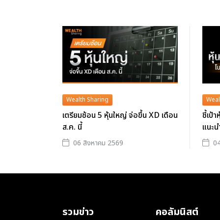
Wealth Sharing
Weal
เตรียมช้อน 5 หุ้นใหญ่ จ่อขึ้น XD เดือน
ชี้เป้
ส.ค. นี้
แนะน
06 สิงหาคม 2569
04
รวมข่าว
คอลัมนิสต์