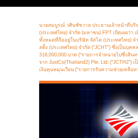
นายสมบูรณ์ วศินชัชวาล ประธานเจ้าหน้าที่บริหา
(ประเทศไทย) จำกัด (มหาชน) FPT เปิดเผยว่า เม
ทั้งหมดที่ถืออยู่ในบริษัท จัสโค (ประเทศไทย) จ
ลดิ้ง (ประเทศไทย) จำกัด (“JCHT”) ซึ่งเป็นบุค
316,000,000 บาท (“รายการจำหน่ายไปซึ่งสินทร
จาก JustCo(Thailand2) Pte. Ltd. (“JCTH2”) เป
เงินทุนหมุนเวียน (“รายการรับความช่วยเหลือท