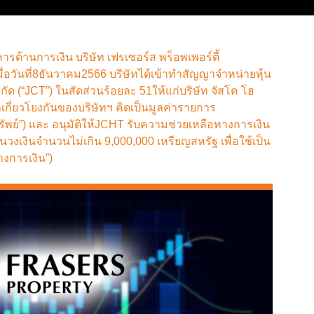
รด้านการเงิน บริษัท เฟรเซอร์ส พร็อพเพอร์ตี้
ื่อวันที่8ธันวาคม2566 บริษัทได้เข้าทำสัญญาจำหน่ายหุ้น
ำกัด (“JCT”) ในสัดส่วนร้อยละ 51ให้แก่บริษัท จัสโค โฮ
คลเกี่ยวโยงกันของบริษัทฯ คิดเป็นมูลค่ารายการ
ัพย์”) และ อนุมัติให้JCHT รับความช่วยเหลือทางการเงิน
็นวงเงินจำนวนไม่เกิน 9,000,000 เหรียญสหรัฐ เพื่อใช้เป็น
างการเงิน”)