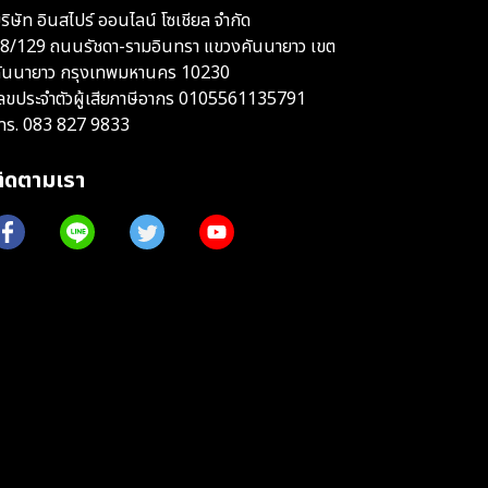
ริษัท อินสไปร์ ออนไลน์ โซเชียล จำกัด
8/129 ถนนรัชดา-รามอินทรา แขวงคันนายาว เขต
ันนายาว กรุงเทพมหานคร 10230
ลขประจำตัวผู้เสียภาษีอากร 0105561135791
ทร.
083 827 9833
ติดตามเรา