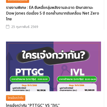
จับประเด็นหุ้นเด่น
รายงานพิเศษ : EA ยืนหนึ่งกลุ่มพลังงานสะอาด รักษาสถานะ
Dow Jones ต่อเนื่อง 5 ปี ตอกย้ำบทบาทขับเคลื่อน Net Zero
ไทย
25 กุมภาพันธ์ 2569
ใครเจ๋งกว่ากัน
ใครเจ๋งกว่ากัน "PTTGC" VS "IVL"