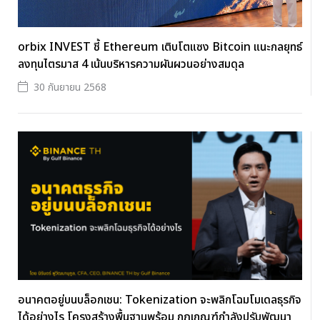
orbix INVEST ชี้ Ethereum เติบโตแซง Bitcoin แนะกลยุทธ์
ลงทุนไตรมาส 4 เน้นบริหารความผันผวนอย่างสมดุล
30 กันยายน 2568
อนาคตอยู่บนบล็อกเชน: Tokenization จะพลิกโฉมโมเดลธุรกิจ
ได้อย่างไร โครงสร้างพื้นฐานพร้อม กฎเกณฑ์กำลังปรับพัฒนา