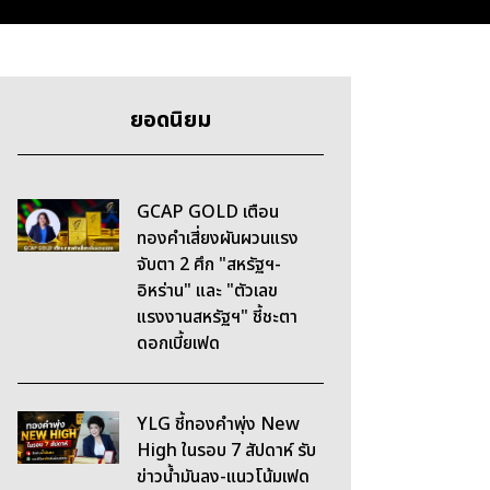
ยอดนิยม
GCAP GOLD เตือน
ทองคำเสี่ยงผันผวนแรง
จับตา 2 ศึก "สหรัฐฯ-
อิหร่าน" และ "ตัวเลข
แรงงานสหรัฐฯ" ชี้ชะตา
ดอกเบี้ยเฟด
YLG ชี้ทองคำพุ่ง New
High ในรอบ 7 สัปดาห์ รับ
ข่าวน้ำมันลง-แนวโน้มเฟด