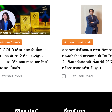
ัพย์ดิจิทัล/ทองคำ
สินทรัพย์ดิจิทัล/ทองคำ
 GOLD เตือนทองคำเสี่ยง
สภาทองคำโลกเผย ความต้องก
นแรง จับตา 2 ศึก "สหรัฐฯ-
ทองคำสำหรับการลงทุนในไทยไ
าน" และ "ตัวเลขแรงงานสหรัฐฯ"
2 แข็งแกร่งที่สุดนับตั้งแต่ปี 25
ตาดอกเบี้ยเฟด
หลังราคาทองคำปรับฐาน
 สิงหาคม 2569
05 สิงหาคม 2569
ทีวีออนไลน์
เกี่ยวกับเรา
ต