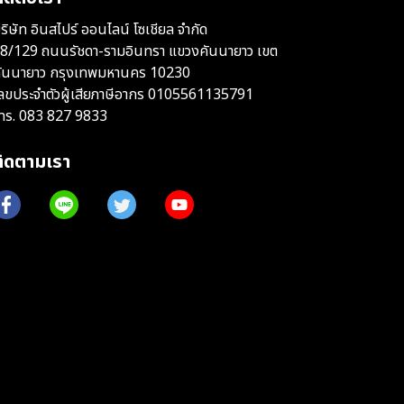
ริษัท อินสไปร์ ออนไลน์ โซเชียล จำกัด
8/129 ถนนรัชดา-รามอินทรา แขวงคันนายาว เขต
ันนายาว กรุงเทพมหานคร 10230
ลขประจำตัวผู้เสียภาษีอากร 0105561135791
ทร.
083 827 9833
ติดตามเรา