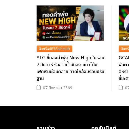
สินทรัพย์ดิจิทัล/ทองคำ
สินทร
YLG ชี้ทองคำพุ่ง New High ในรอบ
GCAP
7 สัปดาห์ รับข่าวน้ำมันลง-แนวโน้ม
ผันผว
เฟดเริ่มผ่อนคลาย คาดใกล้จบรอบปรับ
อิหร่
ฐาน
ชี้ชะ
07 สิงหาคม 2569
07
รวมข่าว
คอลัมนิสต์