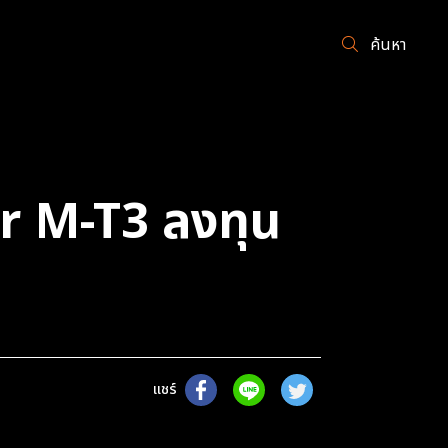
ค้นหา
er M-T3 ลงทุน
แชร์