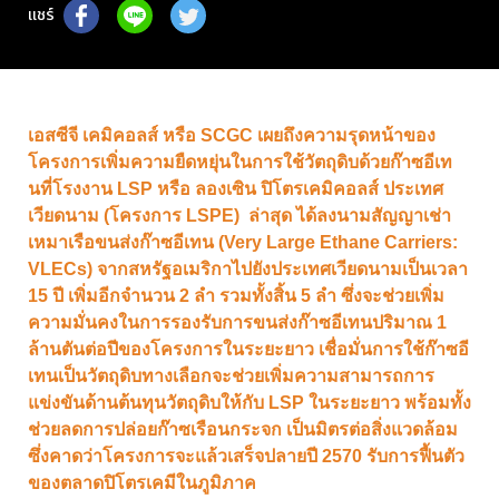
แชร์
เอสซีจี เคมิคอลส์ หรือ SCGC เผยถึงความรุดหน้าของ
โครงการเพิ่มความยืดหยุ่นในการใช้วัตถุดิบด้วยก๊าซอีเท
นที่โรงงาน LSP หรือ ลองเซิน ปิโตรเคมิคอลส์ ประเทศ
เวียดนาม (โครงการ LSPE) ล่าสุด ได้ลงนามสัญญาเช่า
เหมาเรือขนส่งก๊าซอีเทน (Very Large Ethane Carriers:
VLECs) จากสหรัฐอเมริกาไปยังประเทศเวียดนามเป็นเวลา
15 ปี เพิ่มอีกจำนวน 2 ลำ รวมทั้งสิ้น 5 ลำ ซึ่งจะช่วยเพิ่ม
ความมั่นคงในการรองรับการขนส่งก๊าซอีเทนปริมาณ 1
ล้านตันต่อปีของโครงการในระยะยาว เชื่อมั่นการใช้ก๊าซอี
เทนเป็นวัตถุดิบทางเลือกจะช่วยเพิ่มความสามารถการ
แข่งขันด้านต้นทุนวัตถุดิบให้กับ LSP ในระยะยาว พร้อมทั้ง
ช่วยลดการปล่อยก๊าซเรือนกระจก เป็นมิตรต่อสิ่งแวดล้อม
ซึ่งคาดว่าโครงการจะแล้วเสร็จปลายปี 2570 รับการฟื้นตัว
ของตลาดปิโตรเคมีในภูมิภาค