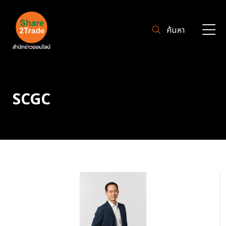
ค้นหา
SCGC