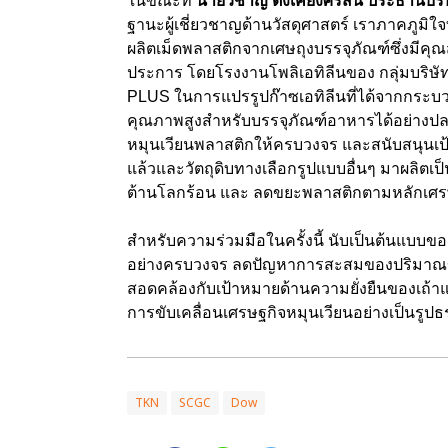
ในขณะที่
นายวิชาญ ตั้งเคียงศิริสิน ประธานบร
ฐานะผู้เชี่ยวชาญด้านวัสดุศาสตร์ เราภาคภูมิ
ผลิตเม็ดพลาสติกจากเศษถุงบรรจุภัณฑ์ซึ่งมีคุณส
ประการ โดยโรงงานโพลิเอทิลีนของ กลุ่มบริษัท
PLUS
ในการแปรรูปก๊าซเอทิลีนที่ได้จากกระบวน
คุณภาพสูงสำหรับบรรจุภัณฑ์อาหารได้อย่างปล
หมุนเวียนพลาสติกให้ครบวงจร และสนับสนุนเป
แล้วและวัตถุดิบทางเลือกรูปแบบอื่นๆ มาผลิตเป
ต้านโลกร้อน และ ลดขยะพลาสติกตามหลักเศรษฐก
สำหรับความร่วมมือในครั้งนี้ นับเป็นต้นแบบ
อย่างครบวงจร ลดปัญหาการสะสมของปริมาณ
สอดคล้องกับเป้าหมายด้านความยั่งยืนของเถ้
การขับเคลื่อนเศรษฐกิจหมุนเวียนอย่างเป็นรูปธรร
TKN
SCGC
Dow