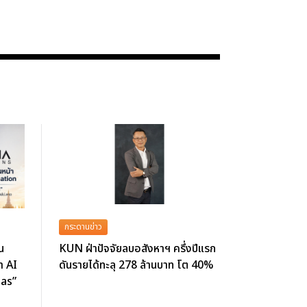
กระดานข่าว
น
KUN ฝ่าปัจจัยลบอสังหาฯ ครึ่งปีแรก
า AI
ดันรายได้ทะลุ 278 ล้านบาท โต 40%
las”