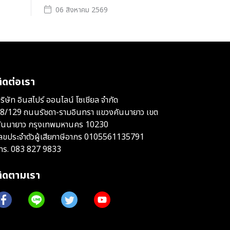
06 สิงหาคม 2569
ิดต่อเรา
ริษัท อินสไปร์ ออนไลน์ โซเชียล จำกัด
8/129 ถนนรัชดา-รามอินทรา แขวงคันนายาว เขต
ันนายาว กรุงเทพมหานคร 10230
ลขประจำตัวผู้เสียภาษีอากร 0105561135791
ทร.
083 827 9833
ติดตามเรา