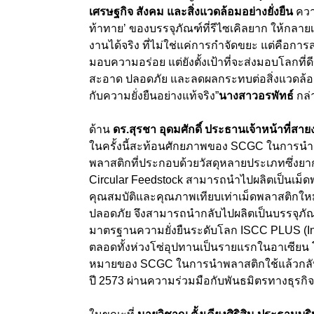
เศรษฐกิจ สังคม และสิ่งแวดล้อมอย่างยั่งยืน
ความ
ท้าทาย
’
ของบรรจุภัณฑ์ที่รีไซเคิลยาก ให้กลาย
งานได้จริง ที่
ไม่ใช่แค่การกำจัดขยะ แต่คือการสร
มอบความอร่อย แต่ยังตั้งเป้าที่จะส่งมอบโลกที่ดี
สะอาด ปลอดภัย และลดผลกระทบต่อสิ่งแวดล้อมอย
กับความยั่งยืนอย่างแท้จริง”
นางสาวอรพัทธ์
กล่
ด้าน
ดร.สุรชา อุดมศักดิ์ ประธานเจ้าหน้าที่ส
ในครั้งนี้สะท้อนศักยภาพของ SCGC
ในการนำ
พลาสติกที่ประกอบด้วยวัสดุหลายประเภทซึ่งยากต
Circular Feedstock
สามารถนำไปผลิตเป็นเม็ดพ
คุณสมบัติและคุณภาพเทียบเท่าเม็ดพลาสติกให
ปลอดภัย จึงสามารถนำกลับไปผลิตเป็นบรรจุภัณฑ
มาตรฐานความยั่งยืนระดับโลก
ISCC PLUS (Int
ตลอดทั้งห่วงโซ่อุปทานเป็นรายแรกในอาเซียน โ
หมายของ
SCGC
ในการนำพลาสติกใช้แล้วกลับ
ปี
2573
ผ่านความร่วมมือกับพันธมิตรทางธุรกิ