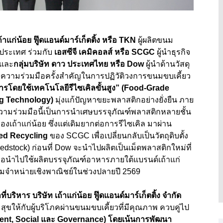
ถ้าแก่น้อย ฟู๊ดแอนด์มาร์เก็ตติ้ง หรือ
TKN
ผู้ผลิตขนม
ประเทศ ร่วมกับ
เอสซีจี เคมิคอลส์ หรือ
SCGC
ผู้นำธุรกิจ
 และ
กลุ่มบริษัท ดาว ประเทศไทย หรือ
Dow
ผู้นำด้านวัสดุ
วามร่วมมือครั้งสำคัญในการปฏิวัติวงการขนมขบเคี้ยว
โดยใช้เทคโนโลยีรีไซเคิลขั้นสูง
” (Food-Grade
ng Technology)
มุ่งแก้ปัญหาขยะพลาสติกอย่างยั่งยืน ภาย
วามร่วมมือนี้เป็นการนำเศษบรรจุภัณฑ์พลาสติกหลายชั้น
ถ้าแก่น้อย ซึ่งแต่เดิมยากต่อการรีไซเคิล มาผ่าน
d Recycling
ของ
SCGC
เพื่อเปลี่ยนกลับเป็นวัตถุดิบตั้ง
eedstock)
ก่อนที่
Dow
จะนำไปผลิตเป็นเม็ดพลาสติกใหม่ที่
พื่อนำไปใช้ผลิตบรรจุภัณฑ์อาหารภายใต้แบรนด์เถ้าแก่
อมจำหน่ายเชิงพาณิชย์ในช่วงปลายปี 2569
บริหาร บริษัท เถ้าแก่น้อย ฟู๊ดแอนด์มาร์เก็ตติ้ง จำกัด
ามสุขให้กับผู้บริโภคผ่านขนมขบเคี้ยวที่มีคุณภาพ ควบคู่ไป
nt, Social
และ
Governance)
โดยเน้นการพัฒนา