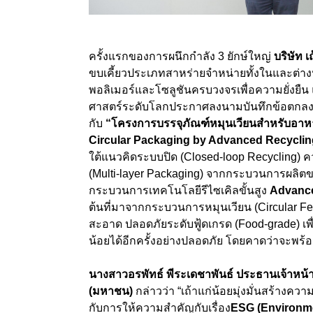
ครั้งแรกของการผนึกกำลัง
3
ยักษ์ใหญ่
บริษัท
เ
ขบเคี้ยวประเภทสาหร่ายจำหน่ายทั้งในและต่าง
พอลิเมอร์และโซลูชันครบวงจรเพื่อความยั่งยืน
ศาสตร์ระดับโลก
ประกาศลงนามบันทึกข้อตกลงค
กับ
“
โครงการบรรจุภัณฑ์หมุนเวียนสำหรับอาหาร
Circular Packaging by Advanced Recycli
ใต้แนวคิดระบบปิด (
Closed-loop Recycling)
ค
(
Multi-layer Packaging)
จากกระบวนการผลิตของเ
กระบวนการเทคโนโลยีรีไซเคิลขั้นสูง
Advance
ต้นที่มาจากกระบวนการหมุนเวียน (
Circular F
สะอาด ปลอดภัยระดับฟู้ดเกรด (
Food-grade)
เ
น้อยได้อีกครั้งอย่างปลอดภัย โดยคาดว่าจะพร้
นางสาวอรพัทธ์ พีระเดชาพันธ์ ประธานเจ้าหน้าที่
(มหาชน)
กล่าวว่า “เถ้าแก่น้อยมุ่งมั่นสร้างคว
กับการให้ความสำคัญกับเรื่อง
ESG (Environme