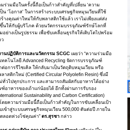
ร่วมมือในครั้งนี้ถือเป็นก้าวสำคัญที่เปลี่ยน ‘
ความ
เป็น
‘
โอกาส
’
ในการสร้างระบบเศรษฐกิจหมุนเวียนที่ใช้
้างคุณค่าใหม่ให้กับพลาสติกใช้แล้ว เราไม่เพียงแต่ส่ง
ขึ้นให้กับผู้บริโภค ด้วยนวัตกรรมบรรจุภัณฑ์รักษ์โลกที่
่างเป็นรูปธรรม เพื่อขับเคลื่อนธุรกิจให้เติบโตไปพร้อม
าว
ายงานปฏิบัติการและนวัตกรรม
SCGC
เผยว่า “ความร่วมมือ
เทคโนโลยี
Advanced Recycling
จัดการบรรจุภัณฑ์
่อการรีไซเคิล ให้กลับมาเป็นวัตถุดิบหมุนเวียน หรือ
ลาสติกใหม่ (
Certified Circular Polyolefin Resin
) ซึ่งมี
ม่ทั่วไปทุกประการ และสามารถสัมผัสกับอาหารได้อย่าง
์อาหารของเถ้าแก่น้อยได้ อีกทั้งผ่านการรับรอง
ernational Sustainability and Carbon Certification)
ดยความร่วมมือนี้ถือเป็นก้าวสำคัญในการขับเคลื่อนเป้า
เข้าสู่ระบบเศรษฐกิจหมุนเวียน
500,000
ตันต่อปี ภายใน
จตลอดห่วงโซ่คุณค่า”
ดร.สุรชา
กล่าว