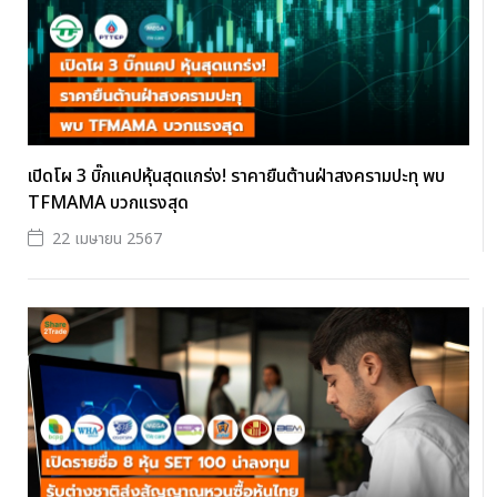
เปิดโผ 3 บิ๊กแคปหุ้นสุดแกร่ง! ราคายืนต้านฝ่าสงครามปะทุ พบ
TFMAMA บวกแรงสุด
22 เมษายน 2567