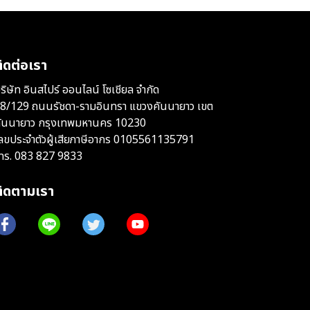
ิดต่อเรา
ริษัท อินสไปร์ ออนไลน์ โซเชียล จำกัด
8/129 ถนนรัชดา-รามอินทรา แขวงคันนายาว เขต
ันนายาว กรุงเทพมหานคร 10230
ลขประจำตัวผู้เสียภาษีอากร 0105561135791
ทร.
083 827 9833
ติดตามเรา