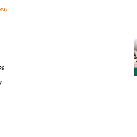
าน (F45)
ชน)
29
7