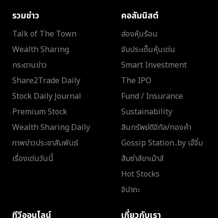
รวมข่าว
คอลัมนิสต์
Talk of The Town
ส่องหุ้นร้อน
Wealth Sharing
จับประเด็นหุ้นเด่น
กระดานข่าว
Smart Investment
Share2Trade Daily
The IPO
Stock Daily Journal
Fund / Insurance
Premium Stock
Sustainability
Wealth Sharing Daily
สินทรัพย์ดิจิทัล/ทองคำ
ภาพข่าวประชาสัมพันธ์
Gossip Station..by เจ๊จิ๋ม
เรื่องเด่นวันนี้
ส้มซ่าส์ขาเม้าส์
Hot Stocks
จิปาถะ
ทีวีออนไลน์
เกี่ยวกับเรา