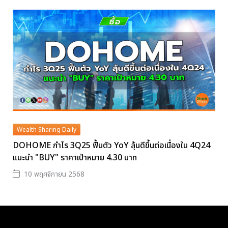
Wealth Sharing Daily
DOHOME กำไร 3Q25 ฟื้นตัว YoY ลุ้นดีขึ้นต่อเนื่องใน 4Q24
แนะนำ "BUY" ราคาเป้าหมาย 4.30 บาท
10 พฤศจิกายน 2568