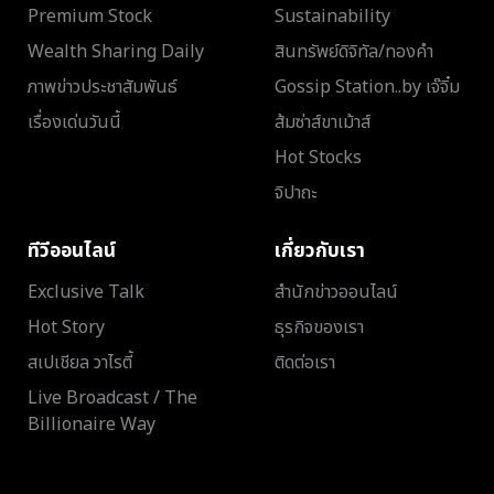
Premium Stock
Sustainability
Wealth Sharing Daily
สินทรัพย์ดิจิทัล/ทองคำ
ภาพข่าวประชาสัมพันธ์
Gossip Station..by เจ๊จิ๋ม
เรื่องเด่นวันนี้
ส้มซ่าส์ขาเม้าส์
Hot Stocks
จิปาถะ
ทีวีออนไลน์
เกี่ยวกับเรา
Exclusive Talk
สำนักข่าวออนไลน์
Hot Story
ธุรกิจของเรา
สเปเชียล วาไรตี้
ติดต่อเรา
Live Broadcast / The
Billionaire Way