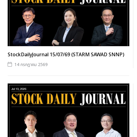
StockDailyJournal 15/07/69 (STARM SAWAD SNNP)
14 กรกฎาคม 2569