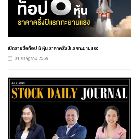
เปิดรายชื่อท็อป 8 หุ้น ราคาครึ่งปีแรกทะยานแรง
01 กรกฎาคม 2569