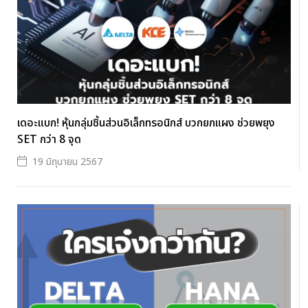
เดอะแบก! หุ้นกลุ่มชิ้นส่วนอิเล็กทรอนิกส์ บวกยกแผง ช่วยพยุง
SET กว่า 8 จุด
19 มิถุนายน 2567