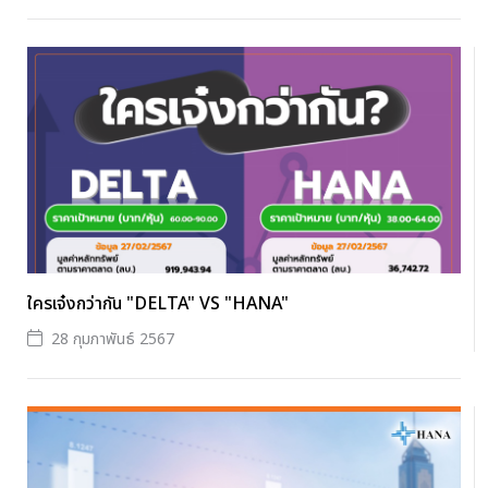
ใครเจ๋งกว่ากัน "DELTA" VS "HANA"
28 กุมภาพันธ์ 2567