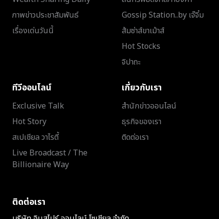
ภาพข่าวประชาสัมพันธ์
Gossip Station..by เจ๊จิ๋ม
เรื่องเด่นวันนี้
ส้มซ่าส์ขาเม้าส์
Hot Stocks
จิปาถะ
ทีวีออนไลน์
เกี่ยวกับเรา
Exclusive Talk
สำนักข่าวออนไลน์
Hot Story
ธุรกิจของเรา
สเปเชียล วาไรตี้
ติดต่อเรา
Live Broadcast / The
Billionaire Way
ติดต่อเรา
บริษัท อินสไปร์ ออนไลน์ โซเชียล จำกัด