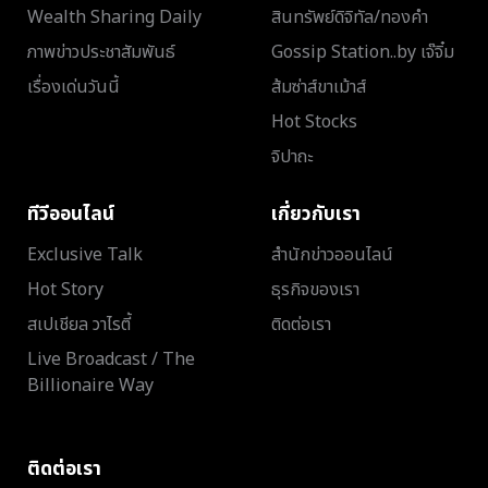
Wealth Sharing Daily
สินทรัพย์ดิจิทัล/ทองคำ
ภาพข่าวประชาสัมพันธ์
Gossip Station..by เจ๊จิ๋ม
เรื่องเด่นวันนี้
ส้มซ่าส์ขาเม้าส์
Hot Stocks
จิปาถะ
ทีวีออนไลน์
เกี่ยวกับเรา
Exclusive Talk
สำนักข่าวออนไลน์
Hot Story
ธุรกิจของเรา
สเปเชียล วาไรตี้
ติดต่อเรา
Live Broadcast / The
Billionaire Way
ติดต่อเรา